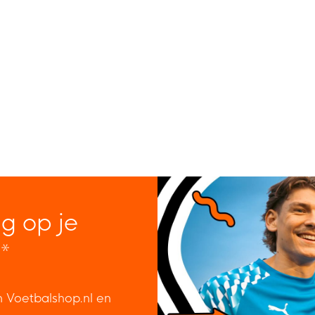
ng op je
*
n Voetbalshop.nl en