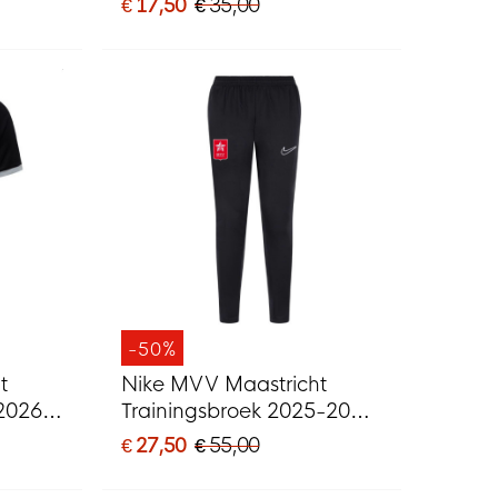
€ 17,50
€ 35,00
-50%
t
Nike MVV Maastricht
-2026
Trainingsbroek 2025-2026
Zwart
€ 27,50
€ 55,00