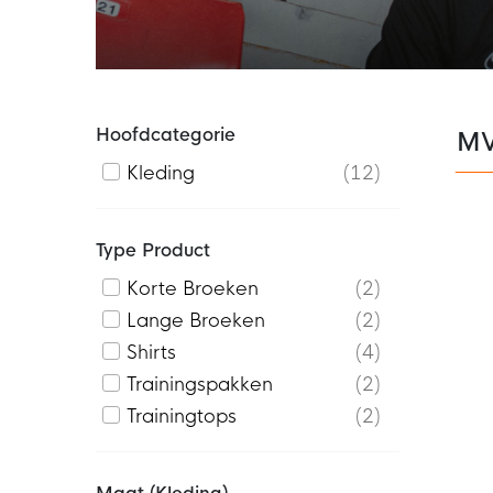
Hoofdcategorie
MVV
Kleding
12
Type Product
Korte Broeken
2
Lange Broeken
2
Shirts
4
Trainingspakken
2
Trainingtops
2