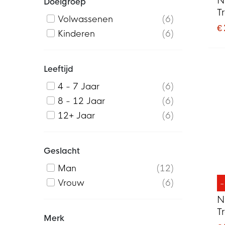
N
Doelgroep
T
Volwassenen
6
K
€
Kinderen
6
Leeftijd
4 - 7 Jaar
6
8 - 12 Jaar
6
12+ Jaar
6
Geslacht
Man
12
Vrouw
6
N
T
Merk
K