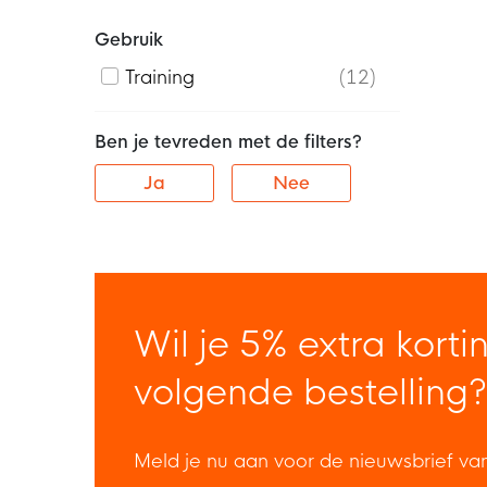
Gebruik
Training
12
Ben je tevreden met de filters?
Ja
Nee
Wil je 5% extra korti
volgende bestelling?
Meld je nu aan voor de nieuwsbrief va