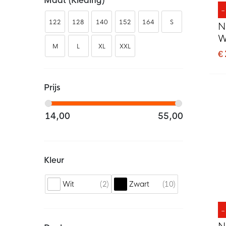
Maat (kleding)
122
128
140
152
164
S
N
W
M
L
XL
XXL
2
€
Prijs
14,00
55,00
Kleur
2
10
Wit
Zwart