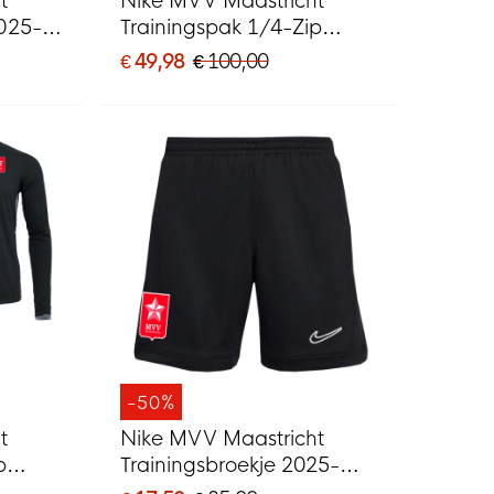
t
Nike MVV Maastricht
025-
Trainingspak 1/4-Zip
2025-2026 Kids Zwart
€ 49,98
€ 100,00
-50%
t
Nike MVV Maastricht
p
Trainingsbroekje 2025-
2026 Zwart