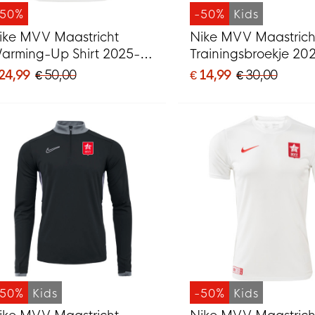
-50%
-50%
Kids
ike MVV Maastricht
Nike MVV Maastrich
arming-Up Shirt 2025-
Trainingsbroekje 20
026
2026 Kids Zwart
 24,99
€ 50,00
€ 14,99
€ 30,00
-50%
Kids
-50%
Kids