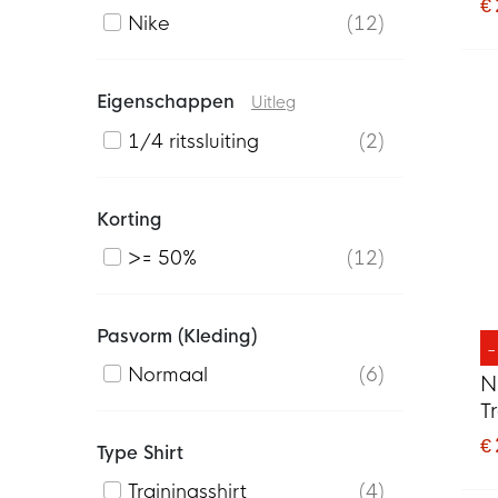
€
Nike
12
Eigenschappen
Uitleg
1/4 ritssluiting
2
Korting
>= 50%
12
Pasvorm (kleding)
Normaal
6
N
T
Z
€
Type Shirt
Trainingsshirt
4