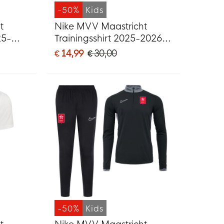
-50%
Kids
t
Nike MVV Maastricht
25-
Trainingsshirt 2025-2026
Kids Zwart
€ 14,99
€ 30,00
-50%
Kids