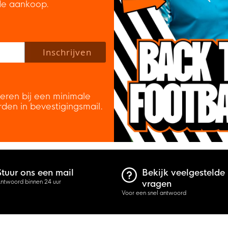
de aankoop.
 policy to subscribe to our newsletter.
Inschrijven
veren bij een minimale
rden in bevestigingsmail.
Stuur ons een mail
Bekijk veelgestelde
ntwoord binnen 24 uur
vragen
Voor een snel antwoord