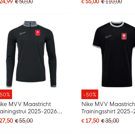
 24,99
€ 50,00
€ 55,00
€ 110,00
-50%
-50%
ike MVV Maastricht
Nike MVV Maastrich
rainingstrui 2025-2026
Trainingsshirt 2025
wart
Zwart
 27,50
€ 55,00
€ 17,50
€ 35,00