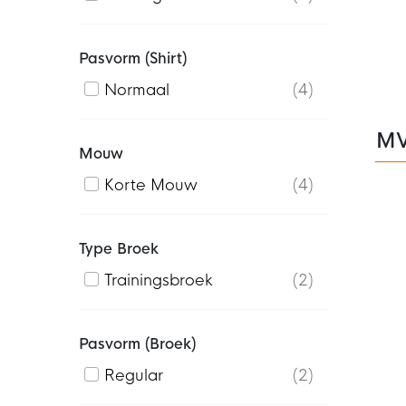
Pasvorm (shirt)
Normaal
4
MVV
Mouw
Korte Mouw
4
Type Broek
Trainingsbroek
2
Pasvorm (broek)
Regular
2