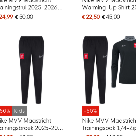
ike MVV Maastricht
Nike MVV Maastrich
rainingstrui 2025-2026
Warming-Up Shirt 2
ids Zwart
2026 Kids
 24,99
€ 50,00
€ 22,50
€ 45,00
-50%
Kids
-50%
ike MVV Maastricht
Nike MVV Maastrich
rainingsbroek 2025-2026
Trainingspak 1/4-Zi
ids Zwart
2025-2026 Zwart