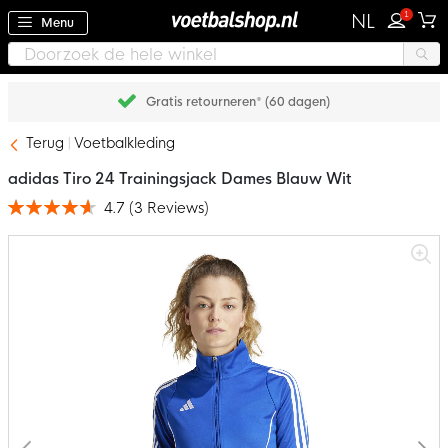
1
NL
Menu
Gratis retourneren* (60 dagen)
Terug
Voetbalkleding
adidas Tiro 24 Trainingsjack Dames Blauw Wit
4.7
(
3
Reviews
)
Waardering:
93
100
% of
Ga
naar
het
einde
van
de
afbeeldingen-
gallerij