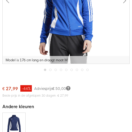
Model is 176 cm lang en draagt maat M
Ga
naar
het
€ 27,99
-44%
Adviesprijs
€ 50,00
begin
van
Beste prijs in de afgelopen 30 dagen: € 27,99
de
afbeeldingen-
Andere kleuren
gallerij