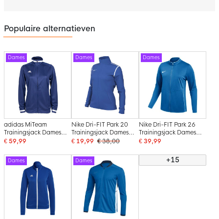
Populaire alternatieven
Dames
Dames
Dames
adidas MiTeam
Nike Dri-FIT Park 20
Nike Dri-FIT Park 26
Trainingsjack Dames
Trainingsjack Dames
Trainingsjack Dames
Donkerblauw
Blauw Wit
Blauw Wit
€ 59,99
€ 19,99
€ 38,00
€ 39,99
+15
Dames
Dames