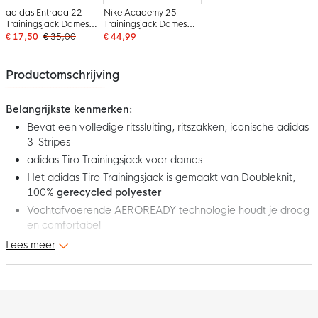
adidas Entrada 22
Nike Academy 25
Trainingsjack Dames
Trainingsjack Dames
Blauw
Blauw Donkerblauw
€ 17,50
€ 35,00
€ 44,99
Wit
Productomschrijving
Belangrijkste kenmerken:
Bevat een volledige ritssluiting, ritszakken, iconische adidas
3-Stripes
adidas Tiro Trainingsjack voor dames
Het adidas Tiro Trainingsjack is gemaakt van Doubleknit,
100%
gerecycled polyester
Vochtafvoerende AEROREADY technologie houdt je droog
en comfortabel
Lees meer
Dit is het nieuwe adidas Tiro 24 Trainingsjack Dames Blauw Wit.
Dit comfortabele trainingsjack helpt jou een betere versie van
jezelf te worden. Het unieke ontwerp zorgt voor een een
opvallende look op en naast het veld. De iconische adidas 3-