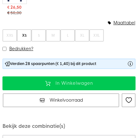
€ 26,50
€ 50,00
Maattabel
XXS
XS
S
M
L
XL
XXL
Bedrukken?
Verdien 28 spaarpunten (€ 1,40) bij dit product
In Winkelwagen
Winkelvoorraad
Bekijk deze combinatie(s)