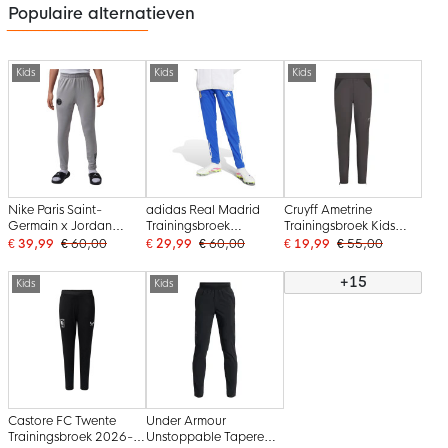
Populaire alternatieven
Kids
Kids
Kids
Nike Paris Saint-
adidas Real Madrid
Cruyff Ametrine
Germain x Jordan
Trainingsbroek
Trainingsbroek Kids
Strike Trainingsbroek
Europees 2025-2026
Donkergrijs
€ 39,99
€ 60,00
€ 29,99
€ 60,00
€ 19,99
€ 55,00
2025-2026 Kids Grijs
Kids Blauw Wit
Zwart
+15
Kids
Kids
Castore FC Twente
Under Armour
Trainingsbroek 2026-
Unstoppable Tapered