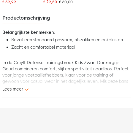
2027 Kids Zwart
Trainingsbroek Kids
€ 59,99
€ 29,50
€ 60,00
Donkergrijs
Zwart Donkergrijs
Productomschrijving
Belangrijkste kenmerken:
Bevat een standaard pasvorm, ritszakken en enkelristen
Zacht en comfortabel materiaal
In de Cruyff Defense Trainingsbroek Kids Zwart Donkergrijs
Goud combineren comfort, stijl en sportiviteit naadloos. Perfect
voor jonge voetballiefhebbers, klaar voor de training of
gewoon voor casual wear in het dagelijks leven. Mis deze kans
niet en bestel nu voor jouw kleine kampioen!
Lees meer
Pasvorm
De Cruyff Defense trainingsbroek voor kinderen heeft een
comfortabele pasvorm dankzij de verstelbare tailleband en een
modern ontwerp met smalle pijpen voor stijl en gemak.
Materiaal