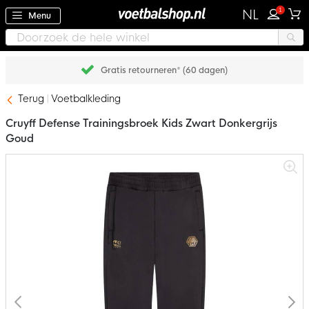
1
NL
Menu
Gratis retourneren* (60 dagen)
Terug
Voetbalkleding
Cruyff Defense Trainingsbroek Kids Zwart Donkergrijs
Goud
Ga
naar
het
einde
van
de
afbeeldingen-
gallerij