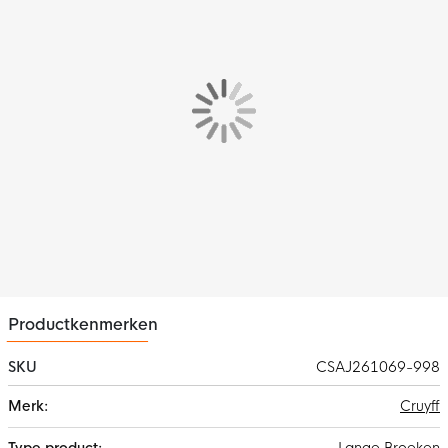
Deze broek is gemaakt van hoogwaardig materiaal dat zacht
aanvoelt tegen de huid, snel droogt en zorgt voor een optimale
temperatuurregeling.
Productkenmerken
SKU
CSAJ261069-998
Meer
Cruyff
informatie