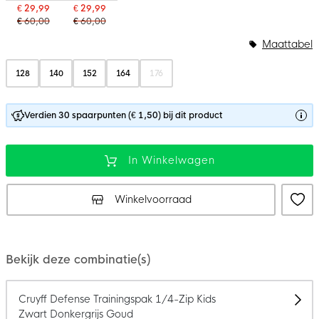
€ 29,99
€ 29,99
€ 60,00
€ 60,00
Maattabel
128
140
152
164
176
Verdien 30 spaarpunten (€ 1,50) bij dit product
In Winkelwagen
Winkelvoorraad
Bekijk deze combinatie(s)
Cruyff Defense Trainingspak 1/4-Zip Kids
Zwart Donkergrijs Goud