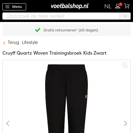
1
NL
Menu
Gratis retourneren* (60 dagen)
Terug
Lifestyle
Cruyff Quartz Woven Trainingsbroek Kids Zwart
Ga
naar
het
einde
van
de
afbeeldingen-
gallerij