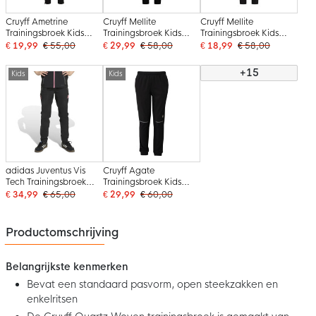
Cruyff Ametrine
Cruyff Mellite
Cruyff Mellite
Trainingsbroek Kids
Trainingsbroek Kids
Trainingsbroek Kids
Zwart
Zwart Rood
Zwart Blauw
€ 19,99
€ 55,00
€ 29,99
€ 58,00
€ 18,99
€ 58,00
+15
Kids
Kids
adidas Juventus Vis
Cruyff Agate
Tech Trainingsbroek
Trainingsbroek Kids
Kids Zwart Roze
Zwart
€ 34,99
€ 65,00
€ 29,99
€ 60,00
Productomschrijving
Belangrijkste kenmerken
Bevat een standaard pasvorm, open steekzakken en
enkelritsen