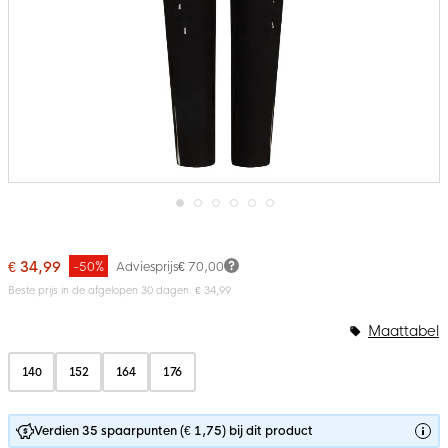
Ga
naar
het
€ 34,99
-50%
Adviesprijs
€ 70,00
begin
van
Beste prijs in de afgelopen 30 dagen: € 34,99
de
afbeeldingen-
Maattabel
gallerij
140
152
164
176
Verdien 35 spaarpunten (€ 1,75) bij dit product