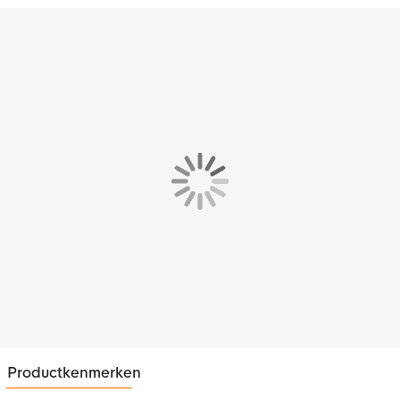
voor de moderne voetballer. Speel de sterren van de hemel
met de nieuwe adidas Milano 23 voetbalsokken!
Materiaal
De adidas voetbalsokken bestaat voor 99% uit nylon en voor
1% uit spandex waardoor dit perfect aanvoelt op de huid.
Productkenmerken