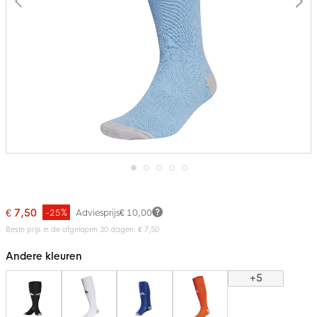
Ga
naar
het
€ 7,50
-25%
Adviesprijs
€ 10,00
begin
van
Beste prijs in de afgelopen 30 dagen: € 7,50
de
afbeeldingen-
Andere kleuren
gallerij
+5