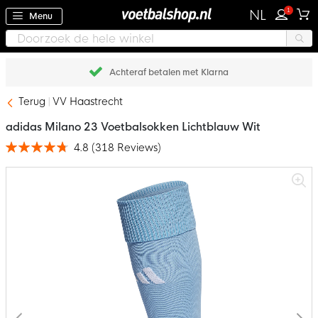
1
NL
Menu
Achteraf betalen met Klarna
Terug
VV Haastrecht
adidas Milano 23 Voetbalsokken Lichtblauw Wit
4.8
(
318
Reviews
)
Waardering:
95
100
% of
Ga
naar
het
einde
van
de
afbeeldingen-
gallerij