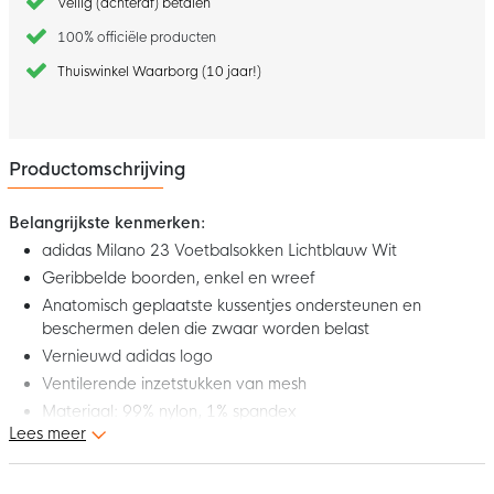
Veilig (achteraf) betalen
100% officiële producten
Thuiswinkel Waarborg (10 jaar!)
Productomschrijving
Belangrijkste kenmerken:
adidas Milano 23 Voetbalsokken Lichtblauw Wit
Geribbelde boorden, enkel en wreef
Anatomisch geplaatste kussentjes ondersteunen en
beschermen delen die zwaar worden belast
Vernieuwd adidas logo
Ventilerende inzetstukken van mesh
Materiaal: 99% nylon, 1% spandex
Lees meer
De nieuwe adidas Milano 23 voetbalsokken maken onderdeel
uit van de adidas collectie. Deze voetbalsokken zijn ontworpen