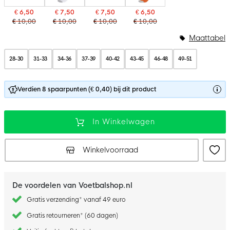
€ 6,50
€ 7,50
€ 7,50
€ 6,50
€ 10,00
€ 10,00
€ 10,00
€ 10,00
Maattabel
28-30
31-33
34-36
37-39
40-42
43-45
46-48
49-51
Verdien 8 spaarpunten (€ 0,40) bij dit product
In Winkelwagen
Winkelvoorraad
De voordelen van Voetbalshop.nl
Gratis verzending* vanaf 49 euro
Gratis retourneren* (60 dagen)