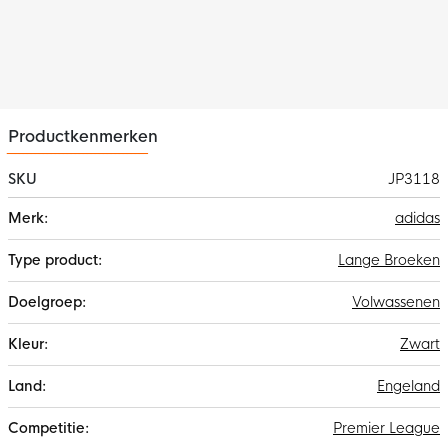
Materiaal
De adidas Manchester United trainingsbroek is gemaakt van
interlock, 100%
gerecycled polyester
. De vochtafvoerende
AEROREADY technologie zorgt ervoor dat jij altijd droog en
comfortabel blijft tijdens je training.
Productkenmerken
SKU
JP3118
Meer
adidas
informatie
Lange Broeken
Volwassenen
Zwart
Engeland
Premier League