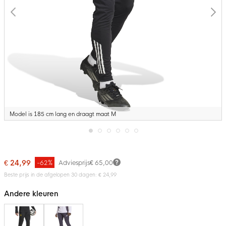
Model is 185 cm lang en draagt maat M
Ga
naar
het
€ 24,99
-62%
Adviesprijs
€ 65,00
begin
van
Beste prijs in de afgelopen 30 dagen: € 24,99
de
afbeeldingen-
Andere kleuren
gallerij