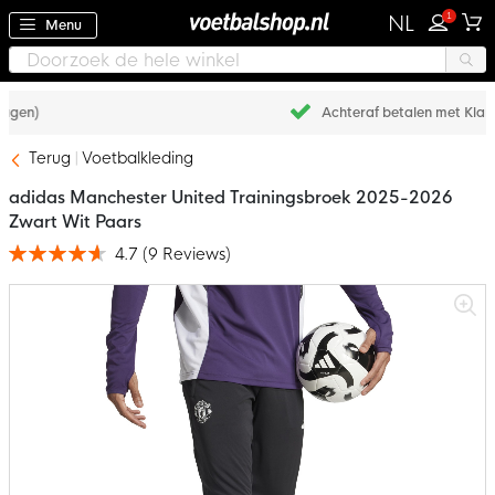
1
NL
Menu
Achteraf betalen met Klarna
Terug
Voetbalkleding
adidas Manchester United Trainingsbroek 2025-2026
Zwart Wit Paars
4.7
(
9
Reviews
)
Waardering:
93
100
% of
Ga
naar
het
einde
van
de
afbeeldingen-
gallerij