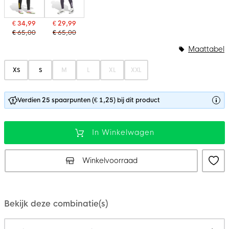
€ 34,99
€ 29,99
€ 65,00
€ 65,00
Maattabel
XS
S
M
L
XL
XXL
Verdien 25 spaarpunten (€ 1,25) bij dit product
In Winkelwagen
Winkelvoorraad
Bekijk deze combinatie(s)