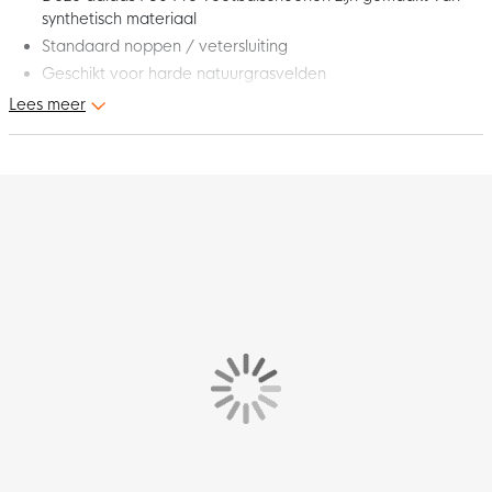
synthetisch materiaal
Standaard noppen / vetersluiting
Geschikt voor harde natuurgrasvelden
Lees meer
Pijlsnel, ultralicht en klaar om te overtuigen op het juiste
moment. Deze gloednieuwe adidas F50 Hyperfast Pro Gras
Voetbalschoenen (FG) Felroze Zwart Goud Wit laten
buitenspelers zich helemaal uitleven. Scherp je statistieken aan
met je favoriete adidas F50 voetbalschoenen!
Pasvorm – hoe valt deze schoen?
Deze adidas F50 voetbalschoenen hebben een smalle
pasvorm.
Halobelt+
Deze adidas F50 is uitgerust met een adaptief tunnel tongue
systeem waarbij TPU elementen zich aanpassen aan de vorm
en acties van de voet. Uitstekende acceleratie tijdens high-
intensity runs.