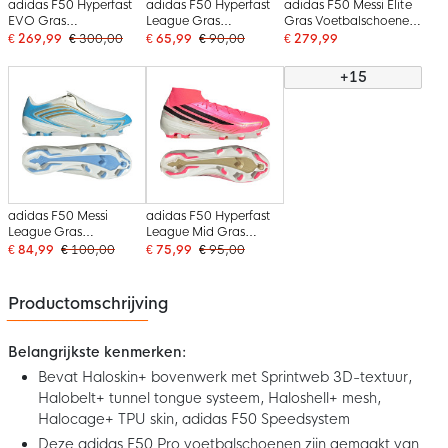
adidas F50 Hyperfast
adidas F50 Hyperfast
adidas F50 Messi Elite
EVO Gras
League Gras
Gras Voetbalschoenen
Voetbalschoenen (FG)
Voetbalschoenen (FG)
(FG) Wit Lichtblauw
€ 269,99
€ 300,00
€ 65,99
€ 90,00
€ 279,99
Felroze Zwart Goud
Felroze Zwart Goud
Goud
Wit
Wit
+15
adidas F50 Messi
adidas F50 Hyperfast
League Gras
League Mid Gras
Voetbalschoenen (FG)
Voetbalschoenen (FG)
€ 84,99
€ 100,00
€ 75,99
€ 95,00
Wit Lichtblauw Goud
Felroze Zwart Goud
Wit
Productomschrijving
Belangrijkste kenmerken:
Bevat Haloskin+ bovenwerk met Sprintweb 3D-textuur,
Halobelt+ tunnel tongue systeem, Haloshell+ mesh,
Halocage+ TPU skin, adidas F50 Speedsystem
Deze adidas F50 Pro voetbalschoenen zijn gemaakt van