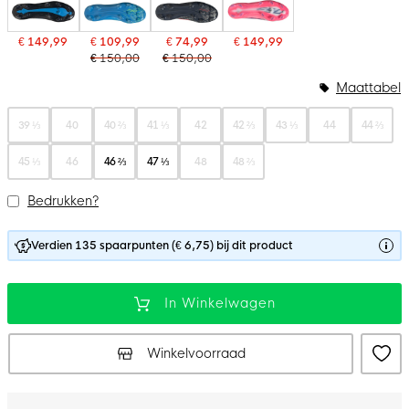
€ 149,99
€ 109,99
€ 74,99
€ 149,99
€ 150,00
€ 150,00
Maattabel
39 ⅓
40
40 ⅔
41 ⅓
42
42 ⅔
43 ⅓
44
44 ⅔
45 ⅓
46
46 ⅔
47 ⅓
48
48 ⅔
Bedrukken?
Verdien 135 spaarpunten (€ 6,75) bij dit product
In Winkelwagen
Winkelvoorraad