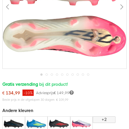
Ga
Gratis verzending
bij dit product!
naar
het
€ 134,99
-10%
Adviesprijs
€ 149,99
begin
van
Beste prijs in de afgelopen 30 dagen: € 109,99
de
afbeeldingen-
Andere kleuren
gallerij
+2