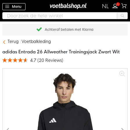
1
NL
Menu
Achteraf betalen met Klarna
Terug
Voetbalkleding
adidas Entrada 26 Allweather Trainingsjack Zwart Wit
4.7
(
20
Reviews
)
Waardering:
93
100
% of
Ga
naar
het
einde
van
de
afbeeldingen-
gallerij