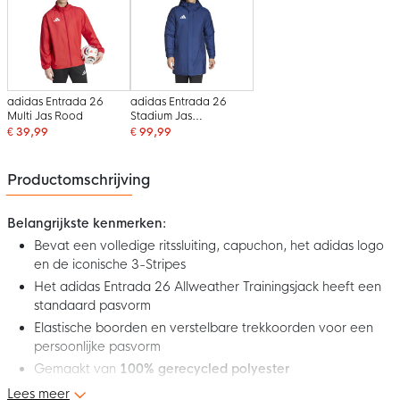
adidas Entrada 26
adidas Entrada 26
Multi Jas Rood
Stadium Jas
Donkerblauw Wit
€ 39,99
€ 99,99
Productomschrijving
Belangrijkste kenmerken:
Bevat een volledige ritssluiting, capuchon, het adidas logo
en de iconische 3-Stripes
Het adidas Entrada 26 Allweather Trainingsjack heeft een
standaard pasvorm
Elastische boorden en verstelbare trekkoorden voor een
persoonlijke pasvorm
Gemaakt van
100% gerecycled polyester
Lees meer