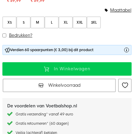
€ 59,99
€ 59,99
Maattabel
XS
S
M
L
XL
XXL
3XL
Bedrukken?
Verdien 60 spaarpunten (€ 3,00) bij dit product
In Winkelwagen
Winkelvoorraad
De voordelen van Voetbalshop.nl
Gratis verzending* vanaf 49 euro
Gratis retourneren* (60 dagen)
Veilig (achteraf) betalen