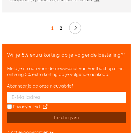
Volgende
1
2
Wil je 5% extra korting op je volgende bestelling?*
Meld je nu aan voor de nieuwsbrief van Voetbalshop.nl en
ontvang 5% extra korting op je volgende aankoop.
Abonneer je op onze nieuwsbrief
Enter your email and accept the privacy policy to subscribe to 
Privacybeleid
Inschrijven
* Actievoorwaarden