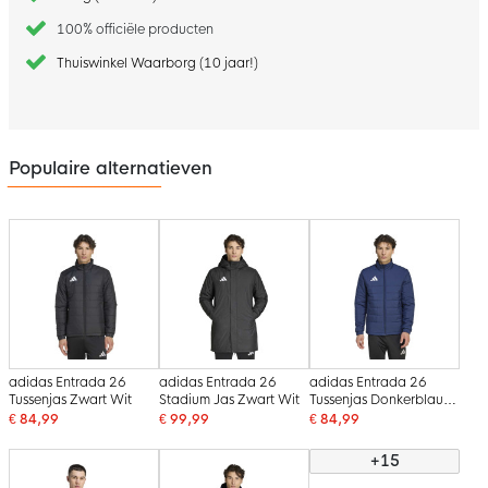
100% officiële producten
Thuiswinkel Waarborg (10 jaar!)
Populaire alternatieven
adidas Entrada 26
adidas Entrada 26
adidas Entrada 26
Tussenjas Zwart Wit
Stadium Jas Zwart Wit
Tussenjas Donkerblauw
Wit
€ 84,99
€ 99,99
€ 84,99
+15