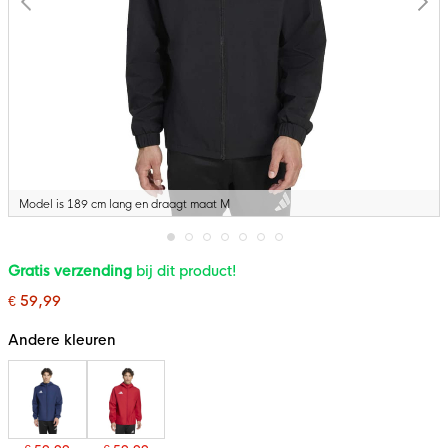
Model is 189 cm lang en draagt maat M
Ga
Gratis verzending
bij dit product!
naar
het
€ 59,99
begin
van
de
Andere kleuren
afbeeldingen-
gallerij