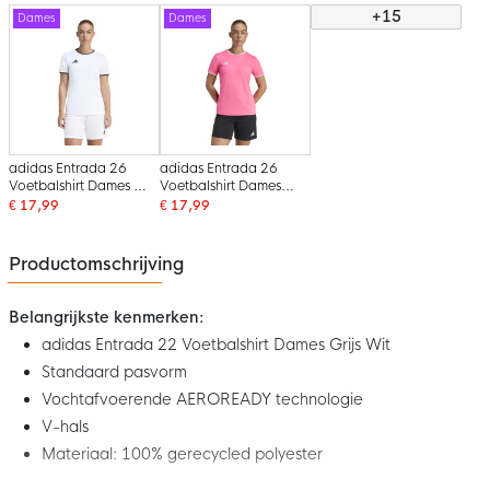
+15
Dames
Dames
adidas Entrada 26
adidas Entrada 26
Voetbalshirt Dames Wit
Voetbalshirt Dames
Zwart
Lichtroze Wit
€ 17,99
€ 17,99
Productomschrijving
Belangrijkste kenmerken:
adidas Entrada 22 Voetbalshirt Dames Grijs Wit
Standaard pasvorm
Vochtafvoerende AEROREADY technologie
V-hals
Materiaal: 100% gerecycled polyester