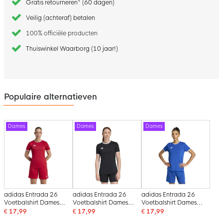
Gratis retourneren* (60 dagen)
Veilig (achteraf) betalen
100% officiële producten
Thuiswinkel Waarborg (10 jaar!)
Populaire alternatieven
Dames
Dames
Dames
adidas Entrada 26
adidas Entrada 26
adidas Entrada 26
Voetbalshirt Dames
Voetbalshirt Dames
Voetbalshirt Dames
Rood Wit
Zwart Wit
Blauw Wit
€ 17,99
€ 17,99
€ 17,99