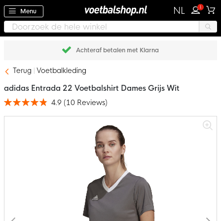
1
NL
Menu
Achteraf betalen met Klarna
Terug
Voetbalkleding
adidas Entrada 22 Voetbalshirt Dames Grijs Wit
4.9
(
10
Reviews
)
Waardering:
98
100
% of
Ga
naar
het
einde
van
de
afbeeldingen-
gallerij