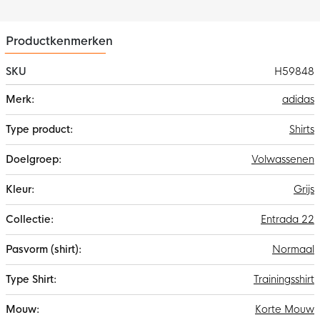
altijd droog en comfortabel.
Productkenmerken
SKU
H59848
Meer
adidas
informatie
Shirts
Volwassenen
Grijs
Entrada 22
Normaal
Trainingsshirt
Korte Mouw