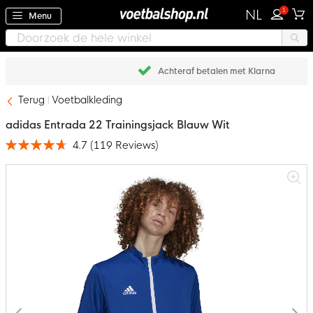
1
NL
Menu
Achteraf betalen met Klarna
Terug
Voetbalkleding
adidas Entrada 22 Trainingsjack Blauw Wit
4.7
(
119
Reviews
)
Waardering:
94
100
% of
Ga
naar
het
einde
van
de
afbeeldingen-
gallerij