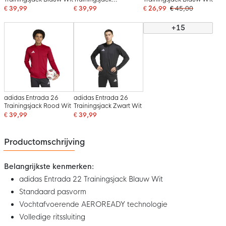
Donkerblauw Wit
€ 39,99
€ 39,99
€ 26,99
€ 45,00
+15
adidas Entrada 26
adidas Entrada 26
Trainingsjack Rood Wit
Trainingsjack Zwart Wit
€ 39,99
€ 39,99
Productomschrijving
Belangrijkste kenmerken:
adidas Entrada 22 Trainingsjack Blauw Wit
Standaard pasvorm
Vochtafvoerende AEROREADY technologie
Volledige ritssluiting