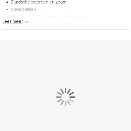
Elastische boorden en zoom
Steekzakken
Materiaal: 100% gerecycled polyester
Lees meer
Dit is het nieuwe adidas Entrada 22 trainingsjack. Het
trainingsjack maakt deel uit van de adidas Entrada 22 collectie.
Deze collectie geeft je alles wat je nodig hebt om je spel er nog
mooier uit te laten zien. Draag dit trainingsjack als je een extra
laag nodig hebt op het veld of daarbuiten!
Pasvorm
Het adidas Entrada trainingsjack heeft een standaard pasvorm
wat zorgt voor een soepel gevoel. De elastische boorden en
zoom zorgen ervoor dat het jack perfect op zijn plek blijft zitten.
Modelinformatie
187 cm lang
Draagt maat M
Materiaal