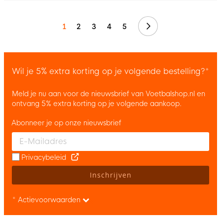
Volgende
1
2
3
4
5
Wil je 5% extra korting op je volgende bestelling?*
Meld je nu aan voor de nieuwsbrief van Voetbalshop.nl en
ontvang 5% extra korting op je volgende aankoop.
Abonneer je op onze nieuwsbrief
Enter your email and accept the privacy policy to subscribe to 
Privacybeleid
Inschrijven
* Actievoorwaarden