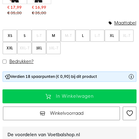
€ 17,99
€ 16,99
€ 35,00
€ 35,00
Maattabel
XS
S
S-T
M
M-T
L
L-T
XL
XL-T
XXL
XXL-T
3XL
3XL-T
Bedrukken?
Verdien 18 spaarpunten (€ 0,90) bij dit product
In Winkelwagen
Winkelvoorraad
De voordelen van Voetbalshop.nl