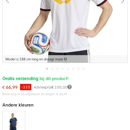
Model is 188 cm lang en draagt maat M
Ga
Gratis verzending
bij dit product!
naar
het
€ 66,99
-33%
Adviesprijs
€ 100,00
begin
van
Beste prijs in de afgelopen 30 dagen: € 64,99
de
afbeeldingen-
Andere kleuren
gallerij