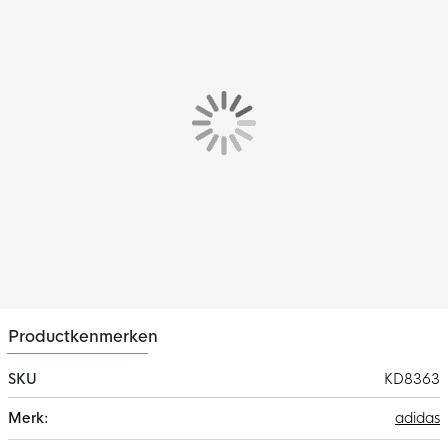
Het adidas Duitsland thuisshirt heeft een slim-fit pasvorm. De V-
hals houdt het shirt mooi op zijn plek.
Materiaal
Het Duitsland thuisshirt is gemaakt van 100% gerecycled
polyester. Dit materiaal is voorzien van vochtafvoerende
CLIMACOOL technologie, superieure technologieën en
geavanceerde materialen zorgen samen voor een koel, droog
gevoel, zodat niets je nog van je prestaties afleidt.
Productkenmerken
SKU
KD8363
Meer
adidas
informatie