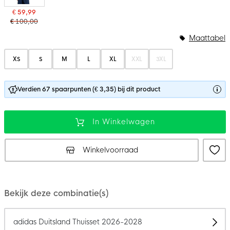
€ 59,99
€ 100,00
Maattabel
XS
S
M
L
XL
XXL
3XL
Verdien 67 spaarpunten (€ 3,35) bij dit product
In Winkelwagen
Winkelvoorraad
Bekijk deze combinatie(s)
adidas Duitsland Thuisset 2026-2028