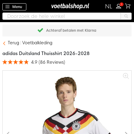
1
NL
Menu
Achteraf betalen met Klarna
Terug
Voetbalkleding
adidas Duitsland Thuisshirt 2026-2028
4.9
(
86
Reviews
)
Waardering:
98
100
% of
Ga
naar
het
einde
van
de
afbeeldingen-
gallerij