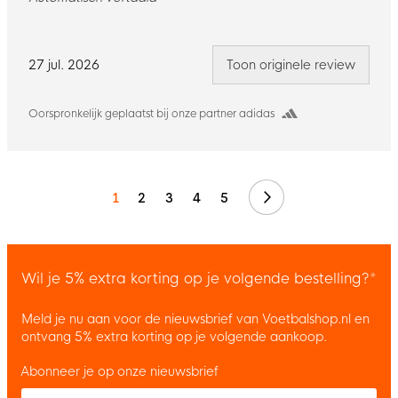
27 jul. 2026
Toon originele review
Oorspronkelijk geplaatst bij onze partner adidas
Volgende
1
2
3
4
5
Wil je 5% extra korting op je volgende bestelling?*
Meld je nu aan voor de nieuwsbrief van Voetbalshop.nl en
ontvang 5% extra korting op je volgende aankoop.
Abonneer je op onze nieuwsbrief
Enter your email and accept the privacy policy to subscribe to 