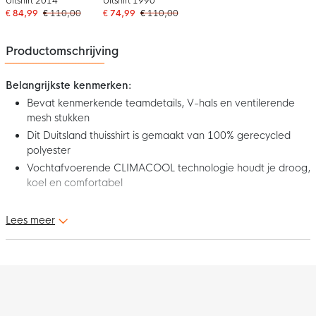
Uitshirt 2014
Uitshirt 1990
€ 84,99
€ 110,00
€ 74,99
€ 110,00
Productomschrijving
Belangrijkste kenmerken:
Bevat kenmerkende teamdetails, V-hals en ventilerende
mesh stukken
Dit Duitsland thuisshirt is gemaakt van 100% gerecycled
polyester
Vochtafvoerende CLIMACOOL technologie houdt je droog,
koel en comfortabel
Dit is het nieuwe adidas Duitsland Thuisshirt 2026-2028. Dit shirt
Lees meer
bevat een speciaal authentiek DFB-embleem met het adidas
Adolf Dassler-logo. De vier sterren boven het DFB-logo
verwijzen naar de wereldtitels in 1954, 1974, 1990 en 2014.
Toon nu je trots met dit gave Duitsland Thuisshirt!
Pasvorm