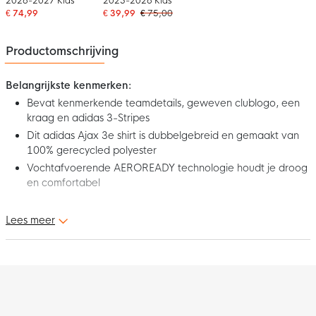
2026-2027 Kids
2025-2026 Kids
€ 74,99
€ 39,99
€ 75,00
Productomschrijving
Belangrijkste kenmerken:
Bevat kenmerkende teamdetails, geweven clublogo, een
kraag en adidas 3-Stripes
Dit adidas Ajax 3e shirt is dubbelgebreid en gemaakt van
100% gerecycled polyester
Vochtafvoerende AEROREADY technologie houdt je droog
en comfortabel
Vier de oorsprong van Amsterdam met het adidas Ajax 3e Shirt
Lees meer
2025-2026. Dit bijzondere derde shirt is een eerbetoon aan het
eerste officiële document waarin de stad wordt genoemd,
daterend uit 1275. De subtiele beige tinten verwijzen naar het
vergeelde papier van de oorkonde, terwijl de print van het
historische zegel en het jubileumlogo het verhaal tot leven
brengen. Toon nu je trots voor de Amsterdamse club met dit