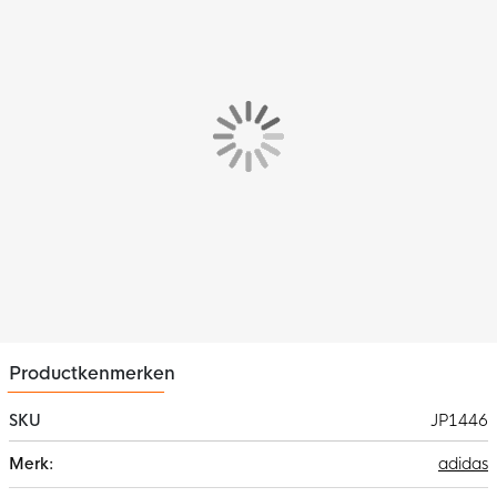
prachtige Ajax 3e shirt!
Pasvorm
Het adidas Ajax 3e Shirt 2025-2026 heeft een standaard
pasvorm. De omgeslagen kraag en comfortabele boorden
houden het shirt mooi op zijn plek.
Materiaal
Het Ajax 3e shirt is dubbelgebreid en gemaakt van 100%
gerecycled polyester. De vochtafvoerende AEROREADY
technologie houdt je droog en comfortabel.
Productkenmerken
SKU
JP1446
Meer
adidas
informatie