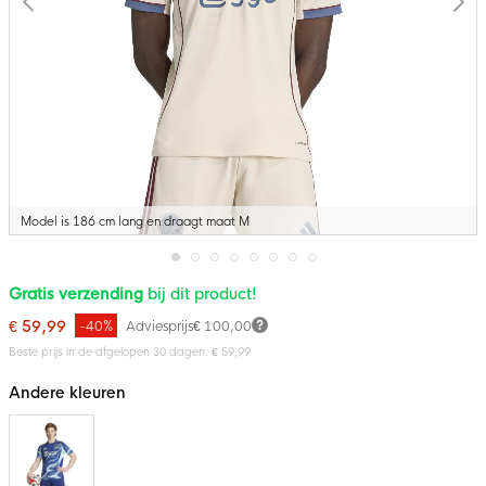
Model is 186 cm lang en draagt maat M
Ga
Gratis verzending
bij dit product!
naar
het
€ 59,99
-40%
Adviesprijs
€ 100,00
begin
van
Beste prijs in de afgelopen 30 dagen: € 59,99
de
afbeeldingen-
Andere kleuren
gallerij