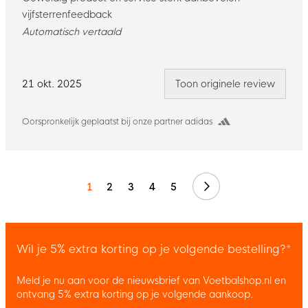
vijfsterrenfeedback
Automatisch vertaald
21 okt. 2025
Toon originele review
Oorspronkelijk geplaatst bij onze partner adidas
Volgende
1
2
3
4
5
Wil je 5% extra korting op je volgende bestelling?*
Meld je nu aan voor de nieuwsbrief van Voetbalshop.nl en
ontvang 5% extra korting op je volgende aankoop.