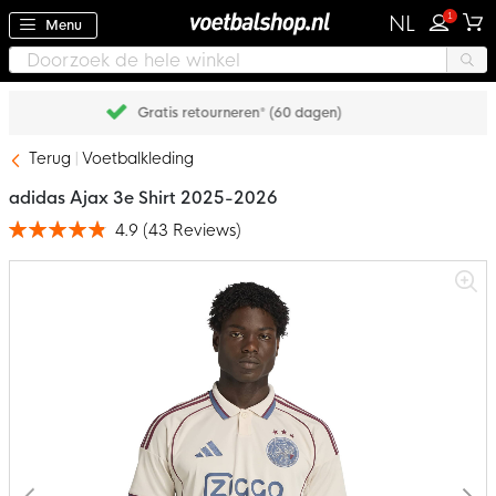
1
NL
Menu
Achteraf betalen met Klarna
Terug
Voetbalkleding
adidas Ajax 3e Shirt 2025-2026
4.9
(
43
Reviews
)
Waardering:
98
100
% of
Ga
naar
het
einde
van
de
afbeeldingen-
gallerij