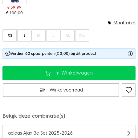
€ 59,99
€ 100,00
Maattabel
XS
S
M
L
XL
XXL
Verdien 60 spaarpunten (€ 3,00) bij dit product
In Winkelwagen
Winkelvoorraad
Bekijk deze combinatie(s)
adidas Ajax 3e Set 2025-2026