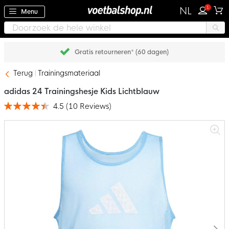
1
NL
Menu
Achteraf betalen met Klarna
Terug
Trainingsmateriaal
adidas 24 Trainingshesje Kids Lichtblauw
4.5
(
10
Reviews
)
Waardering:
90
100
% of
Ga
naar
het
einde
van
de
afbeeldingen-
gallerij