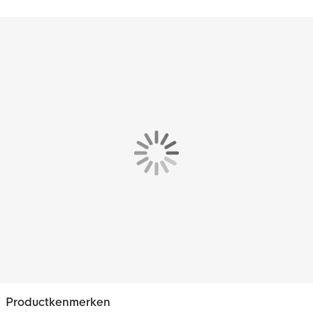
Dit adidas trainingshesje voor Kids heeft een losvallende
pasvorm, wat zorgt voor een optimaal draagcomfort.
Kenmerken
Het adidas logo op de voorkant geeft het adidas trainingshesje
een sportieve look!
Materiaal
Dit adidas trainingshesje is gemaakt van 100% gerecycled
polyester.
Productkenmerken