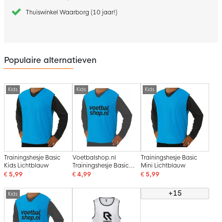
Thuiswinkel Waarborg (10 jaar!)
Populaire alternatieven
Kids
Kids
Kids
Trainingshesje Basic
Voetbalshop.nl
Trainingshesje Basic
Kids Lichtblauw
Trainingshesje Basic
Mini Lichtblauw
Kids Lichtblauw
€ 5,99
€ 4,99
€ 5,99
+15
Kids