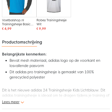
Voetbalshop.nl
Robey Trainingshesje
Trainingshesje Basic
Wit
Mini Lichtblauw
€ 4,99
€ 9,99
Productomschrijving
Belangrijkste kenmerken:
Bevat mesh materiaal, adidas logo op de voorkant en
losvallende pasvorm
Dit adidas pro trainingshesje is gemaakt van 100%
gerecycled polyester
Dit is het nieuwe adidas 24 Trainingshesje Kids Lichtblauw. Dit
adidas trainingshesje is ideaal om te dragen tijdens je training of
warming up.
Lees meer
Pasvorm