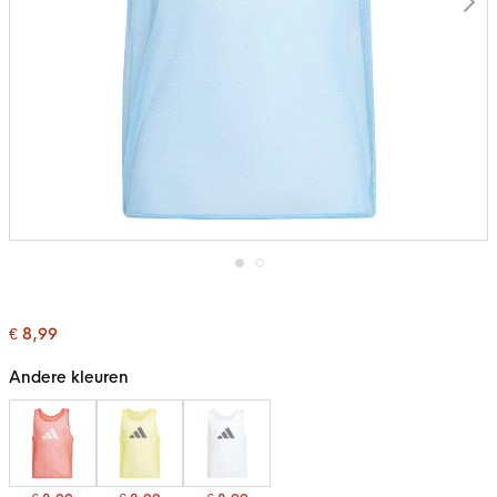
Ga
naar
het
€ 8,99
begin
van
de
Andere kleuren
afbeeldingen-
gallerij