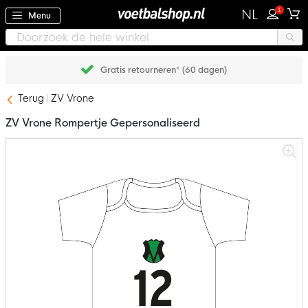
1
NL
Menu
Gratis retourneren* (60 dagen)
Terug
ZV Vrone
ZV Vrone Rompertje Gepersonaliseerd
Ga
naar
het
einde
van
de
afbeeldingen-
gallerij