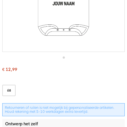
Ga
naar
€ 12,99
het
Bundelopties
begin
van
de
afbeeldingen-
68
gallerij
Retourneren of ruilen is niet mogelijk bij gepersonaliseerde artikelen.
Houd rekening met 5-10 werkdagen extra levertijd.
Ontwerp het zelf