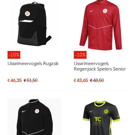
-10%
-10%
IJsselmeervogels Rugzak
IJsselmeervogels
Regenjack Spelers Senior
€ 46,35
€ 51,50
€ 43,65
€ 48,50