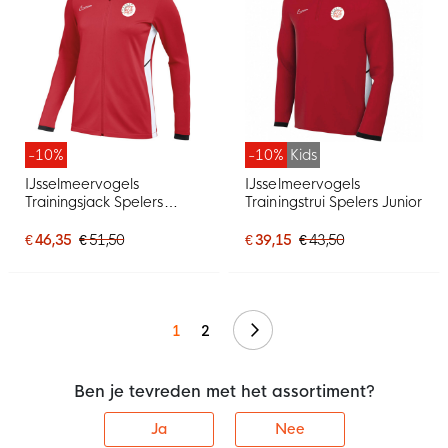
-10%
-10%
Kids
IJsselmeervogels
IJsselmeervogels
Trainingsjack Spelers
Trainingstrui Spelers Junior
Senior
€ 46,35
€ 51,50
€ 39,15
€ 43,50
Volgende
1
2
Ben je tevreden met het assortiment?
Ja
Nee