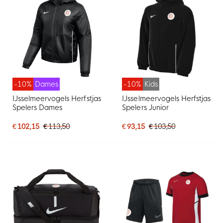
-10%
Dames
-10%
Kids
IJsselmeervogels Herfstjas
IJsselmeervogels Herfstjas
Spelers Dames
Spelers Junior
€ 102,15
€ 113,50
€ 93,15
€ 103,50