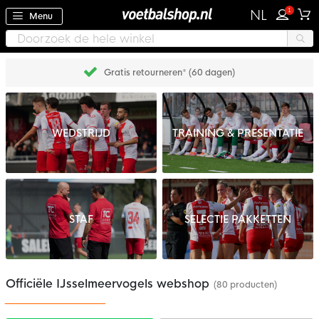
1
NL
Menu
Gratis retourneren* (60 dagen)
WEDSTRIJD
TRAINING & PRESENTATIE
STAF
SELECTIE PAKKETTEN
Officiële IJsselmeervogels webshop
(80 producten)