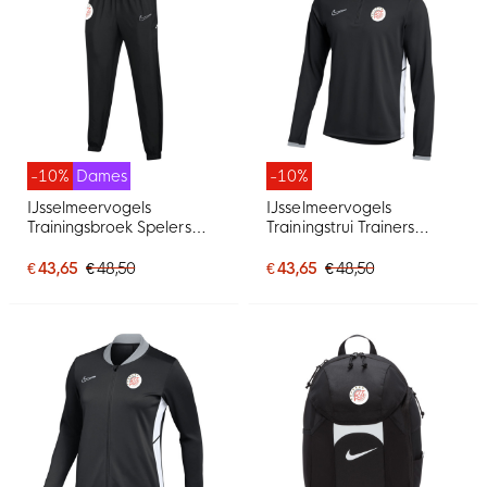
-10%
Dames
-10%
IJsselmeervogels
IJsselmeervogels
Trainingsbroek Spelers
Trainingstrui Trainers
Dames
Senior
€ 43,65
€ 48,50
€ 43,65
€ 48,50