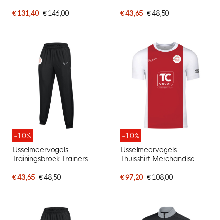
Senior
€ 131,40
€ 146,00
€ 43,65
€ 48,50
-10%
-10%
IJsselmeervogels
IJsselmeervogels
Trainingsbroek Trainers
Thuisshirt Merchandise
Senior
Senior (niet officieel)
€ 43,65
€ 48,50
€ 97,20
€ 108,00