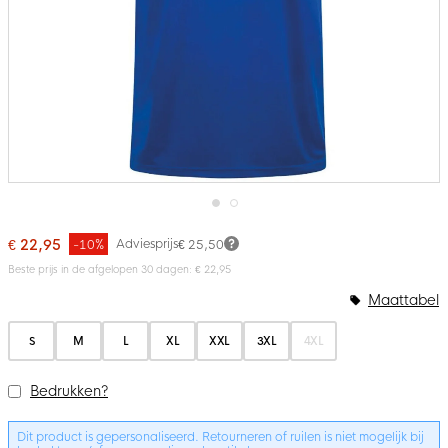
Ga
naar
€ 22,95
Adviesprijs
-10%
€ 25,50
het
Beste prijs in de afgelopen 30 dagen: € 22,95
begin
van
Bundelopties
Maattabel
de
afbeeldingen-
gallerij
S
M
L
XL
XXL
3XL
4XL
Bedrukken?
Dit product is gepersonaliseerd. Retourneren of ruilen is niet mogelijk bij