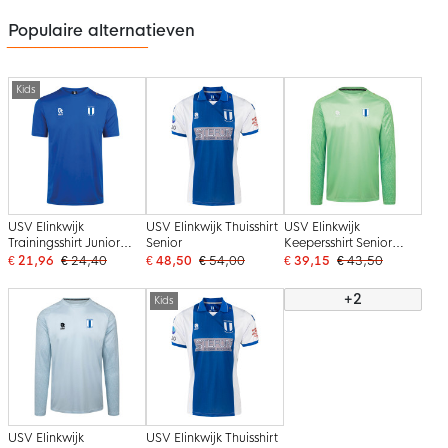
Populaire alternatieven
Kids
USV Elinkwijk
USV Elinkwijk Thuisshirt
USV Elinkwijk
Trainingsshirt Junior
Senior
Keepersshirt Senior
Blauw
Groen
€ 21,96
€ 24,40
€ 48,50
€ 54,00
€ 39,15
€ 43,50
+2
Kids
USV Elinkwijk
USV Elinkwijk Thuisshirt