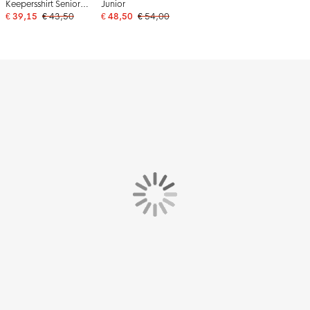
Keepersshirt Senior
Junior
Lichtblauw
€ 39,15
€ 43,50
€ 48,50
€ 54,00