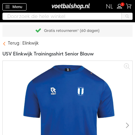
1
NL
Menu
Gratis retourneren* (60 dagen)
Terug
Elinkwijk
USV Elinkwijk Trainingsshirt Senior Blauw
Ga
naar
het
einde
van
de
afbeeldingen-
gallerij