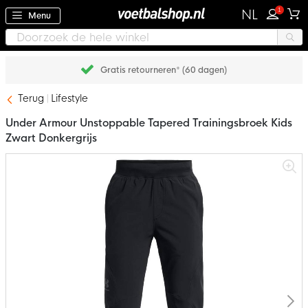
1
NL
Menu
Gratis retourneren* (60 dagen)
Terug
Lifestyle
Under Armour Unstoppable Tapered Trainingsbroek Kids
Zwart Donkergrijs
Ga
naar
het
einde
van
de
afbeeldingen-
gallerij