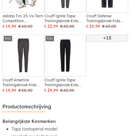
adidas Tiro 25 Vis Tech
Cruyff Ignite Tape
Cruyff Defense
Competition
Trainingsbroek Kids
Trainingsbroek Kids
Trainingsbroek Kids
Donkergrijs
Zwart Donkergrijs
€ 19,99
€ 60,00
€ 22,99
€ 60,00
€ 29,99
€ 60,00
Zwart Donkergrijs
Goud
+15
Kids
Kids
Cruyff Ametrine
Cruyff Ignite Tape
Trainingsbroek Kids
Trainingsbroek Kids
Donkergrijs
Zwart Grijs
€ 19,99
€ 55,00
€ 29,99
€ 60,00
Productomschrijving
Belangrijkste Kenmerken
Taps toelopend model