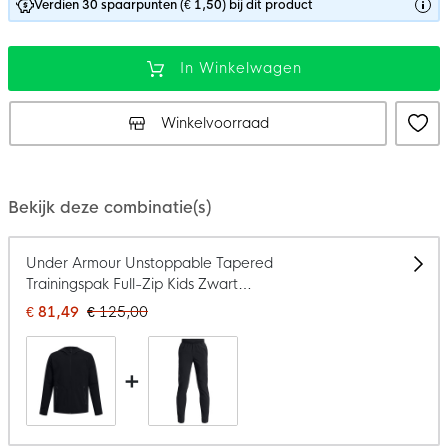
Verdien 30 spaarpunten (€ 1,50) bij dit product
In Winkelwagen
Winkelvoorraad
Bekijk deze combinatie(s)
Under Armour Unstoppable Tapered
Trainingspak Full-Zip Kids Zwart
Donkergrijs
€ 81,49
€ 125,00
+