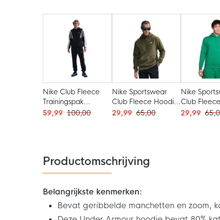
Nike Club Fleece
Nike Sportswear
Nike Sport
Trainingspak
Club Fleece Hoodie
Club Fleec
Hooded Zwart Grijs
Olijfgroen Wit
Groen Wit
59,99
100,00
29,99
65,00
29,99
65,
Wit
Productomschrijving
Belangrijkste kenmerken:
Bevat geribbelde manchetten en zoom, k
Deze Under Armour hoodie bevat 80% kat