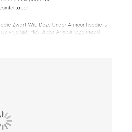
 comfortabel
oodie Zwart Wit. Deze Under Armour hoodie is
n je vrije tijd. Het Under Armour logo maakt
ining met deze gave Under Armour hoodie!
L
en is
1.88 meter lang
.
andaard pasvorm voor een soepel gevoel. De
 zodat de trui goed blijven zitten.
 kangoeroezak, handig voor het opbergen van je
je van extra dekking.