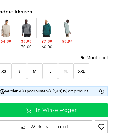
ndere kleuren
64,99
39,99
37,99
59,99
70,00
60,00
Maattabel
XS
S
M
L
XL
XXL
Verdien 48 spaarpunten (€ 2,40) bij dit product
In Winkelwagen
Winkelvoorraad