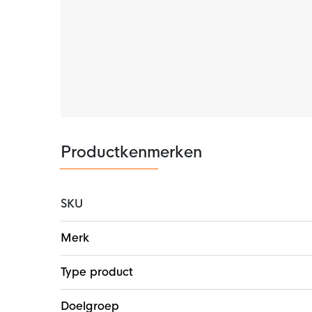
De Under Armour hoodie is gemaakt van 80% 
zorgt voor extra warmte.
Productkenmerken
SKU
Meer
Merk
informatie
Type product
Doelgroep