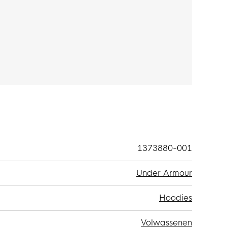
katoen en 20% polyester. Het zachte materiaal
1373880-001
Under Armour
Hoodies
Volwassenen