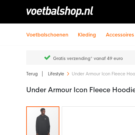
Voetbalschoenen
Kleding
Accessoires
Gratis verzending* vanaf 49 euro
Terug
Lifestyle
Under Armour Icon Fleece Hoo
Under Armour Icon Fleece Hoodi
Ga
naar
het
einde
van
de