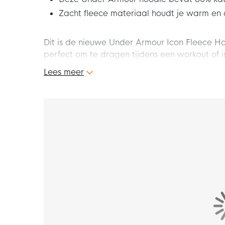
Zacht fleece materiaal houdt je warm en
Dit is de nieuwe Under Armour Icon Fleece H
perfect om te dragen tijdens een workout of i
jouw look helemaal af. Haal alles uit je tra
Lees meer
Modelinformatie
Het model op de afbeeldingen draagt
maat 
Pasvorm
De Under Armour fleece hoodie heeft een st
boorden bij de mouwen en zoom zijn geribbeld,
Kenmerken
De Under Armour hoodie is voorzien van een
spullen. Met het verstelbare capuchon geniet 
Materiaal