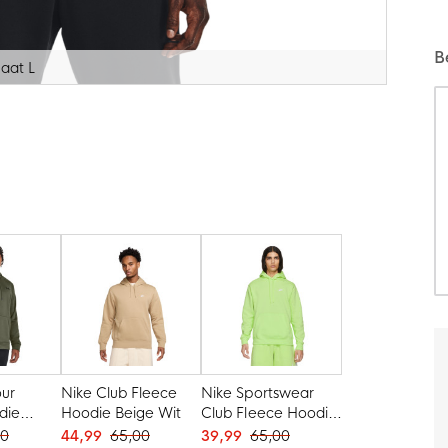
B
aat L
ur
Nike Club Fleece
Nike Sportswear
die
Hoodie Beige Wit
Club Fleece Hoodie
Zwart
Lichtgroen Wit
00
44,99
65,00
39,99
65,00