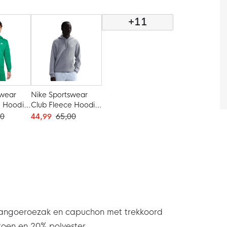
+11
swear
Nike Sportswear
e Hoodie
Club Fleece Hoodie
Grijs Wit
00
44,99
65,00
angoeroezak en capuchon met trekkoord
oen en 20% polyester