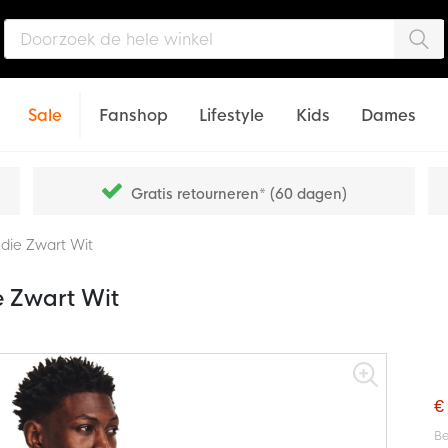
Zo
Sale
Fanshop
Lifestyle
Kids
Dames
Gratis retourneren* (60 dagen)
die Zwart Wit
e Zwart Wit
€
Be