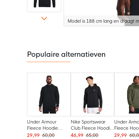
Model is 188 cm lang en draagt m
Ga
naar
het
begin
van
de
Populaire alternatieven
afbeeldingen-
gallerij
Under Armour
Nike Sportswear
Under Armo
Fleece Hoodie
Club Fleece Hoodie
Fleece Hoo
Zwart
Zwart Wit
Olijfgroen 
29,99
60,00
46,99
65,00
29,99
60,