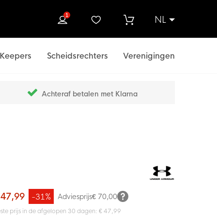
1
NL
ek
Keepers
Scheidsrechters
Verenigingen
Achteraf betalen met Klarna
 47,99
-31%
Adviesprijs
€ 70,00
ste prijs in de afgelopen 30 dagen: € 47,99