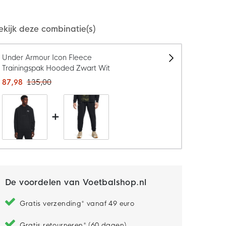
ekijk deze combinatie(s)
Model is 188 cm lang en draagt maat L
Under Armour Icon Fleece
Trainingspak Hooded Zwart Wit
87,98
135,00
+
De voordelen van Voetbalshop.nl
Gratis verzending* vanaf 49 euro
Gratis retourneren* (60 dagen)