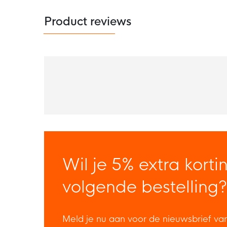
Product reviews
Wil je 5% extra korti
volgende bestelling?
Meld je nu aan voor de nieuwsbrief va