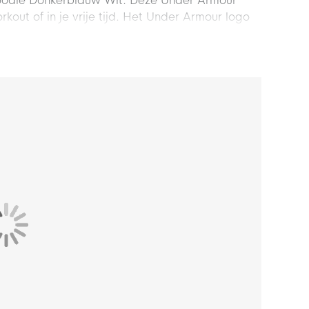
Hoodie Donkerblauw Wit. Deze Under Armour
kout of in je vrije tijd. Het Under Armour logo
je training met deze gave Under Armour hoodie!
L
en is
1.85 meter lang
.
andaard pasvorm voor een soepel gevoel. De
 zodat de trui goed blijven zitten.
 kangoeroezak, handig voor het opbergen van je
je van extra dekking.
katoen en 20% polyester. Het zachte materiaal