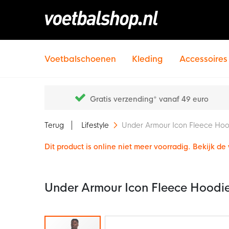
Voetbalschoenen
Kleding
Accessoires
Gratis verzending* vanaf 49 euro
Terug
Lifestyle
Under Armour Icon Fleece Ho
Dit product is online niet meer voorradig. Bekijk d
Under Armour Icon Fleece Hoodi
Ga
naar