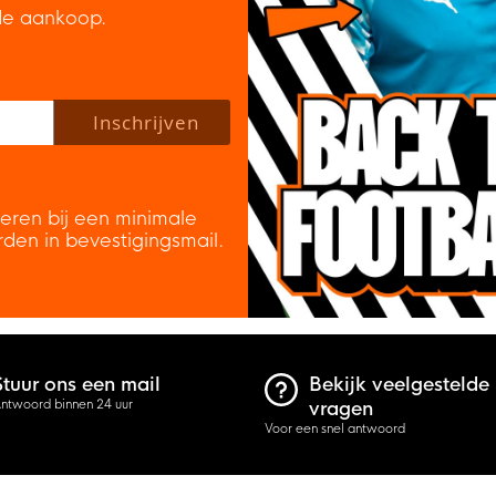
de aankoop.
 policy to subscribe to our newsletter.
Inschrijven
veren bij een minimale
rden in bevestigingsmail.
Stuur ons een mail
Bekijk veelgestelde
ntwoord binnen 24 uur
vragen
Voor een snel antwoord