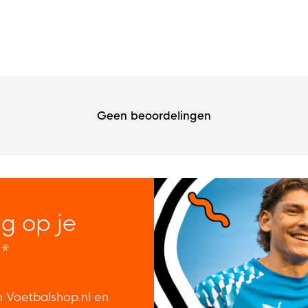
Geen beoordelingen
ng op je
*
n Voetbalshop.nl en