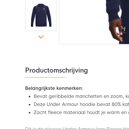
Ga
naar
het
begin
van
de
Productomschrijving
afbeeldingen-
gallerij
Belangrijkste kenmerken:
Bevat geribbelde manchetten en zoom, k
Deze Under Armour hoodie bevat 80% kat
Zacht fleece materiaal houdt je warm en