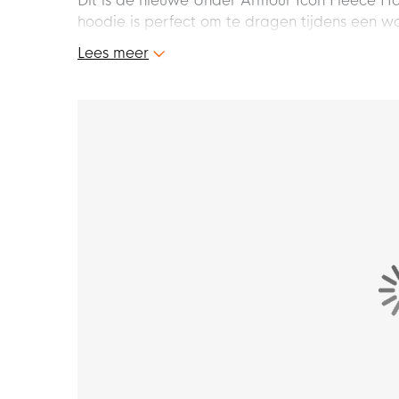
Dit is de nieuwe Under Armour Icon Fleece 
hoodie is perfect om te dragen tijdens een wor
maakt jouw look helemaal af. Haal alles uit 
Lees meer
Modelinformatie
Het model op de afbeeldingen draagt
maat 
Pasvorm
De Under Armour fleece hoodie heeft een st
boorden bij de mouwen en zoom zijn geribbeld,
Kenmerken
De Under Armour hoodie is voorzien van een
spullen. Met het verstelbare capuchon geniet 
Materiaal
De Under Armour hoodie is gemaakt van 80% 
zorgt voor extra warmte.