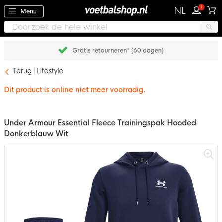
1
NL
Menu
Gratis retourneren* (60 dagen)
Terug
Lifestyle
Dit product is online niet meer voorradig.
Under Armour Essential Fleece Trainingspak Hooded
Donkerblauw Wit
Ga
naar
het
einde
van
de
afbeeldingen-
gallerij