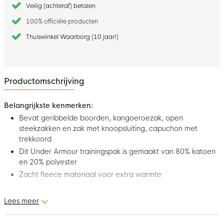
Veilig (achteraf) betalen
100% officiële producten
Thuiswinkel Waarborg (10 jaar!)
Productomschrijving
Belangrijkste kenmerken:
Bevat geribbelde boorden, kangoeroezak, open
steekzakken en zak met knoopsluiting, capuchon met
trekkoord
Dit Under Armour trainingspak is gemaakt van 80% katoen
en 20% polyester
Zacht fleece materiaal voor extra warmte
Dit is het nieuwe Under Armour Essential Fleece Trainingspak
Lees meer
Hooded Donkerblauw Wit. Dit Under Armour trainingspak is
perfect om te dragen in je vrije tijd. Dit comfortabele pak is