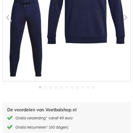
Ga
naar
het
begin
De voordelen van Voetbalshop.nl
van
de
Gratis verzending* vanaf 49 euro
afbeeldingen-
gallerij
Gratis retourneren* (60 dagen)