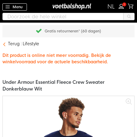
1
NL
Menu
Gratis retourneren* (60 dagen)
Terug
Lifestyle
Dit product is online niet meer voorradig. Bekijk de
winkelvoorraad voor de actuele beschikbaarheid.
Under Armour Essential Fleece Crew Sweater
Donkerblauw Wit
Ga
naar
het
einde
van
de
afbeeldingen-
gallerij