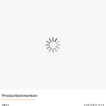
Het Under Armour trainingsshirt heeft een ruime pasvorm voor
ultiem comfort. De rondlopende zoom aan de achterkant zorgt
voor betere bedekking. Het Under Armour trainingsbroekje
heeft een standaard pasvorm. De pasvorm kan aangepast
worden met de elastische tailleband met trekkoord.
Materiaal
De Under Armour trainingsset is gemaakt van 100% polyester
en voelt zacht aan. Dit materiaal is voorzien van de Under
Armour Tech-technologie. De trainingsset droogt daardoor
sneller en houdt geen zweet vast. Hierdoor blijf je droog en
comfortabel tijdens het trainen.
Productkenmerken
SKU
TSET001323