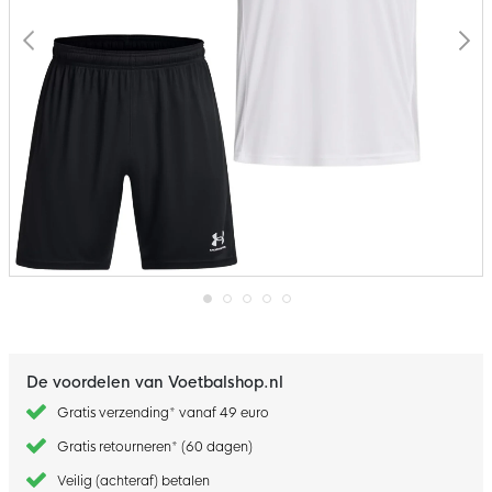
Ga
naar
het
begin
De voordelen van Voetbalshop.nl
van
de
Gratis verzending* vanaf 49 euro
afbeeldingen-
gallerij
Gratis retourneren* (60 dagen)
Veilig (achteraf) betalen