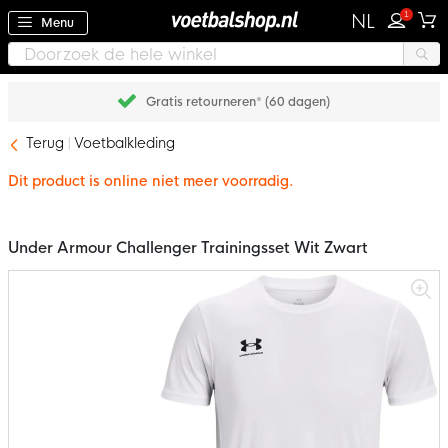
1
NL
Menu
Gratis retourneren* (60 dagen)
Terug
Voetbalkleding
Dit product is online niet meer voorradig.
Under Armour Challenger Trainingsset Wit Zwart
Ga
naar
het
einde
van
de
afbeeldingen-
gallerij