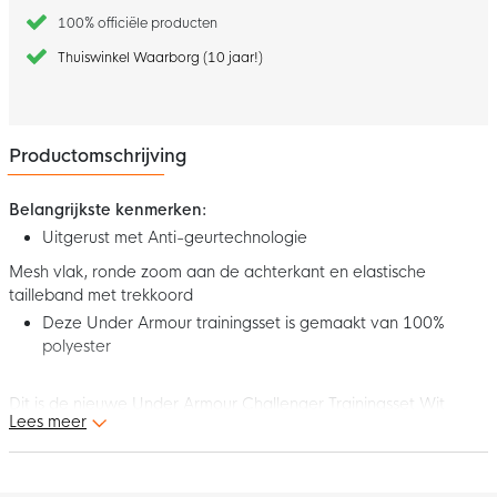
100% officiële producten
Thuiswinkel Waarborg (10 jaar!)
Productomschrijving
Belangrijkste kenmerken:
Uitgerust met Anti-geurtechnologie
Mesh vlak, ronde zoom aan de achterkant en elastische
tailleband met trekkoord
Deze Under Armour trainingsset is gemaakt van 100%
polyester
Dit is de nieuwe Under Armour Challenger Trainingsset Wit
Lees meer
Zwart. Draag hem in je vrije tijd of tijdens je training en loop er
altijd stijlvol bij met deze gave Under Armour trainingsset!
Pasvorm