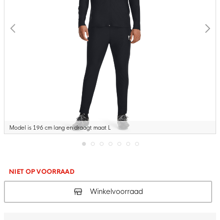
Model is 196 cm lang en draagt maat L
Ga
naar
het
NIET OP VOORRAAD
begin
van
Winkelvoorraad
de
afbeeldingen-
gallerij