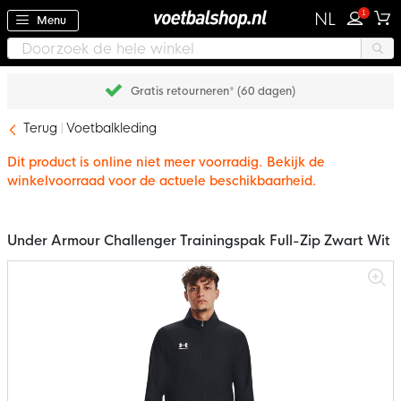
1
NL
Menu
Gratis retourneren* (60 dagen)
Terug
Voetbalkleding
Dit product is online niet meer voorradig. Bekijk de
winkelvoorraad voor de actuele beschikbaarheid.
Under Armour Challenger Trainingspak Full-Zip Zwart Wit
Ga
naar
het
einde
van
de
afbeeldingen-
gallerij