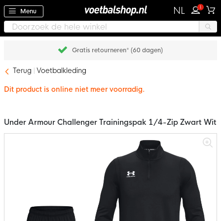
1
NL
Menu
Gratis retourneren* (60 dagen)
Terug
Voetbalkleding
Dit product is online niet meer voorradig.
Under Armour Challenger Trainingspak 1/4-Zip Zwart Wit
Ga
naar
het
einde
van
de
afbeeldingen-
gallerij