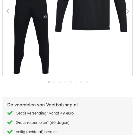
Ga
naar
het
begin
De voordelen van Voetbalshop.nl
van
de
Gratis verzending* vanaf 49 euro
afbeeldingen-
gallerij
Gratis retourneren* (60 dagen)
Veilig (achteraf) betalen