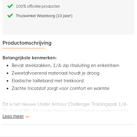
100% officiële producten
Thuiswinkel Waarborg (10 jaar!)
Productomschrijving
Belangrijkste kenmerken:
Bevat steekzakken, 1/4-zip ritssluiting en enkelritsen
Zweetafvoerend materiaal houdt je droog
Elastische tailleband met trekkoord
Zachte tricotstof zorgt voor comfort en warmte
Dit is het nieuwe Under Armour Challenger Trainingspak 1/4-
Zip Zwart Wit. Dit Under Armour trainingspak is perfect om te
Lees meer
dragen tijdens een workout. Het comfortabele trainingspak is
gemaakt van zacht materiaal en heeft een fijne pasvorm. Haal
alles uit je training met dit gave Under Armour trainingspak!