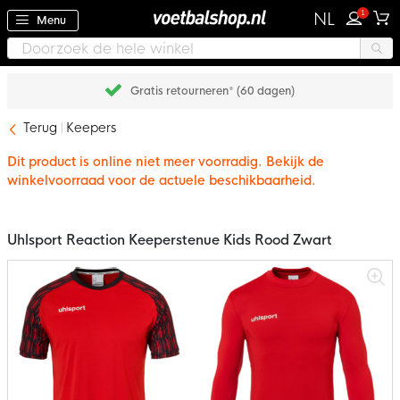
1
NL
Menu
Gratis retourneren* (60 dagen)
Terug
Keepers
Dit product is online niet meer voorradig. Bekijk de
winkelvoorraad voor de actuele beschikbaarheid.
Uhlsport Reaction Keeperstenue Kids Rood Zwart
Ga
naar
het
einde
van
de
afbeeldingen-
gallerij