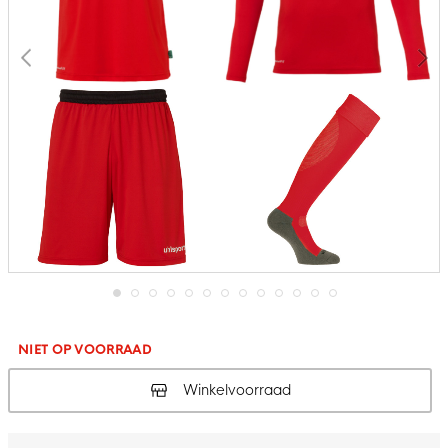
Ga
naar
het
NIET OP VOORRAAD
begin
van
Winkelvoorraad
de
afbeeldingen-
gallerij