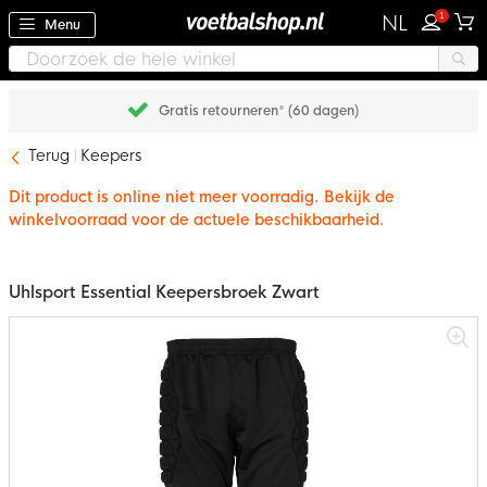
1
NL
Menu
Gratis retourneren* (60 dagen)
Terug
Keepers
Dit product is online niet meer voorradig. Bekijk de
winkelvoorraad voor de actuele beschikbaarheid.
Uhlsport Essential Keepersbroek Zwart
Ga
naar
het
einde
van
de
afbeeldingen-
gallerij