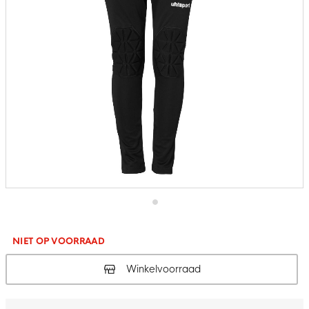
Ga
naar
het
NIET OP VOORRAAD
begin
van
Winkelvoorraad
de
afbeeldingen-
gallerij