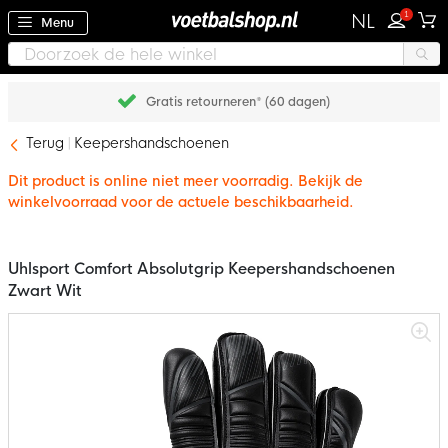
1
NL
Menu
Gratis retourneren* (60 dagen)
Terug
Keepershandschoenen
Dit product is online niet meer voorradig. Bekijk de
winkelvoorraad voor de actuele beschikbaarheid.
Uhlsport Comfort Absolutgrip Keepershandschoenen
Zwart Wit
Ga
naar
het
einde
van
de
afbeeldingen-
gallerij