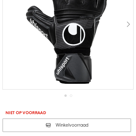
Ga
naar
het
NIET OP VOORRAAD
begin
van
Winkelvoorraad
de
afbeeldingen-
gallerij