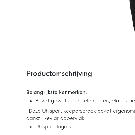
Ga
naar
het
begin
van
de
Productomschrijving
afbeeldingen-
gallerij
Belangrijkste kenmerken:
Bevat gewatteerde elementen, elastische 
-Deze Uhlsport keepersbroek bevat ergonomis
dankzij kevlar oppervlak
Uhlsport logo's