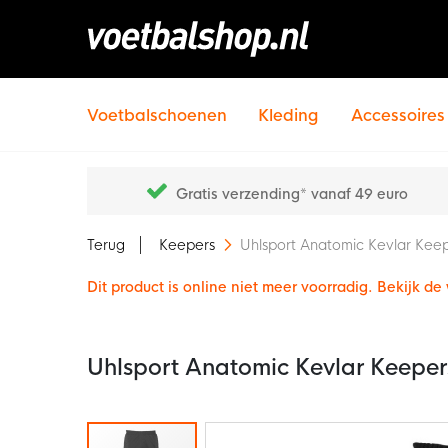
Voetbalschoenen
Kleding
Accessoires
Gratis verzending* vanaf 49 euro
Terug
Keepers
Uhlsport Anatomic Kevlar Kee
Dit product is online niet meer voorradig. Bekijk d
Uhlsport Anatomic Kevlar Keepe
Ga
naar