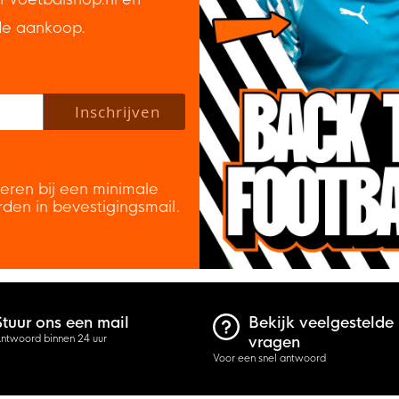
de aankoop.
 policy to subscribe to our newsletter.
Inschrijven
veren bij een minimale
rden in bevestigingsmail.
Stuur ons een mail
Bekijk veelgestelde
ntwoord binnen 24 uur
vragen
Voor een snel antwoord