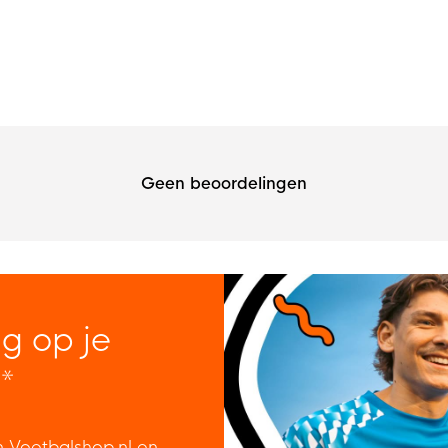
Geen beoordelingen
ng op je
*
n Voetbalshop.nl en