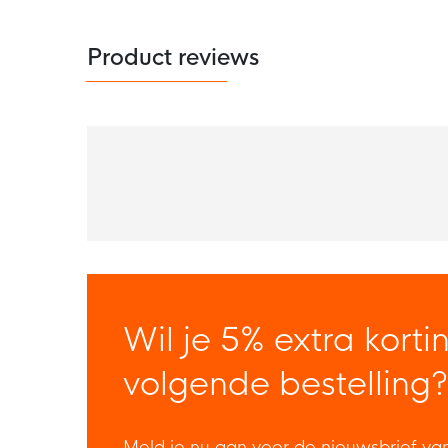
Product reviews
Wil je 5% extra korti
volgende bestelling?
Meld je nu aan voor de nieuwsbrief va