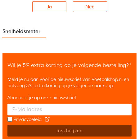
Ja
Nee
Snelheidsmeter
Wil je 5% extra korting op je volgende bestelling?*
Meld je nu aan voor de nieuwsbrief van Voetbalshop.nl en
ontvang 5% extra korting op je volgende aankoop.
Abonneer je op onze nieuwsbrief
Enter your email and accept the privacy policy to subscribe to 
Privacybeleid
Inschrijven