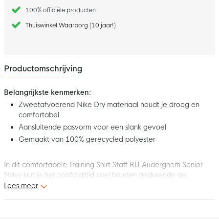
100% officiële producten
Thuiswinkel Waarborg (10 jaar!)
Productomschrijving
Belangrijkste kenmerken:
Zweetafvoerend Nike Dry materiaal houdt je droog en
comfortabel
Aansluitende pasvorm voor een slank gevoel
Gemaakt van 100% gerecycled polyester
In dit comfortabele Training Shirt Staff RU Auderghem Senior
Navy kun je het hoofd altijd koel houden gedurende de
wedstrijd of training.
Lees meer
Pasvorm
Het trainingsshirt heeft een aansluitende pasvorm voor een