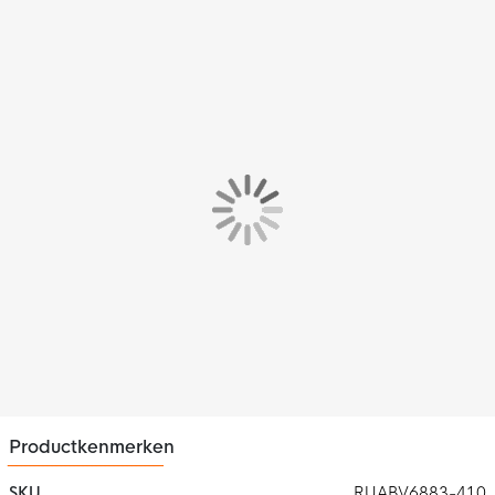
slanke feel. De mouwen sluiten goed aan op je armen en je kunt
optimaal bewegen in dit shirt.
Materiaal
Het shirt is gemaakt van 100% gerecycled polyester. Dit
materiaal is voorzien van de Nike Dri-FIT technologie, wat
ervoor zorgt dat zweet wordt afgevoerd naar de bovenste
laag van het shirt. Hierdoor blijf je droog en comfortabel als je
de shirt tijdens het trainen draagt.
Productkenmerken
SKU
RUABV6883-410