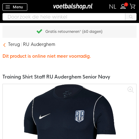
1
NL
Menu
Gratis retourneren* (60 dagen)
Terug
RU Auderghem
Dit product is online niet meer voorradig.
Training Shirt Staff RU Auderghem Senior Navy
Ga
naar
het
einde
van
de
afbeeldingen-
gallerij