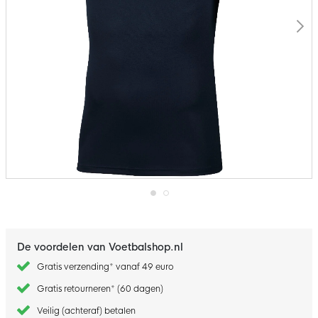
Ga
naar
het
begin
De voordelen van Voetbalshop.nl
van
de
Gratis verzending* vanaf 49 euro
afbeeldingen-
gallerij
Gratis retourneren* (60 dagen)
Veilig (achteraf) betalen