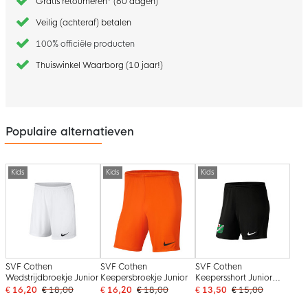
Gratis retourneren* (60 dagen)
Veilig (achteraf) betalen
100% officiële producten
Thuiswinkel Waarborg (10 jaar!)
Populaire alternatieven
Kids
Kids
Kids
SVF Cothen
SVF Cothen
SVF Cothen
Wedstrijdbroekje Junior
Keepersbroekje Junior
Keepersshort Junior
Zwart
€ 16,20
€ 18,00
€ 16,20
€ 18,00
€ 13,50
€ 15,00