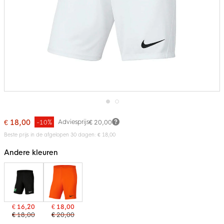
Ga
naar
€ 18,00
Adviesprijs
-10%
€ 20,00
het
Beste prijs in de afgelopen 30 dagen: € 18,00
begin
van
de
Andere kleuren
afbeeldingen-
gallerij
€ 16,20
€ 18,00
€ 18,00
€ 20,00