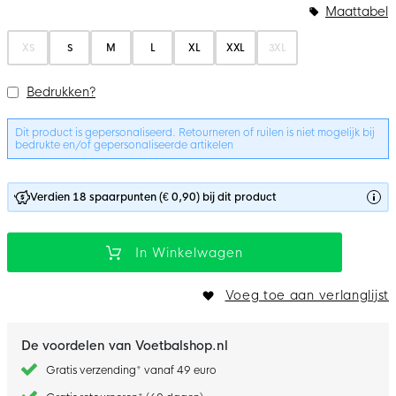
Bundelopties
Maattabel
XS
S
M
L
XL
XXL
3XL
Bedrukken?
Dit product is gepersonaliseerd. Retourneren of ruilen is niet mogelijk bij
bedrukte en/of gepersonaliseerde artikelen
Verdien 18 spaarpunten (€ 0,90) bij dit product
In Winkelwagen
Voeg toe aan verlanglijst
De voordelen van Voetbalshop.nl
Gratis verzending* vanaf 49 euro