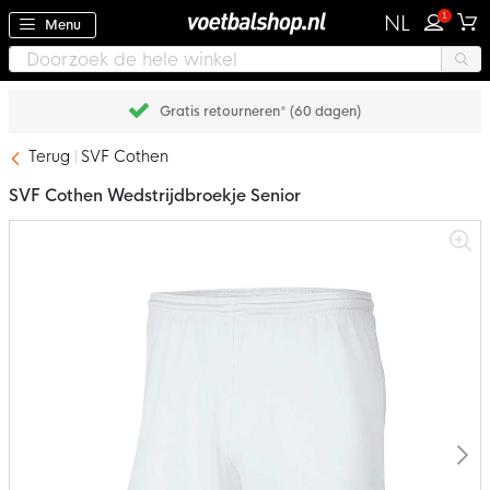
1
NL
Menu
Gratis retourneren* (60 dagen)
Terug
SVF Cothen
SVF Cothen Wedstrijdbroekje Senior
Ga
naar
het
einde
van
de
afbeeldingen-
gallerij