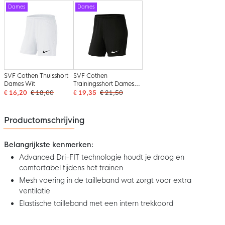
Dames
Dames
SVF Cothen Thuisshort
SVF Cothen
Dames Wit
Trainingsshort Dames
Zwart
€ 16,20
€ 18,00
€ 19,35
€ 21,50
Productomschrijving
Belangrijkste kenmerken:
Advanced Dri-FIT technologie houdt je droog en
comfortabel tijdens het trainen
Mesh voering in de tailleband wat zorgt voor extra
ventilatie
Elastische tailleband met een intern trekkoord