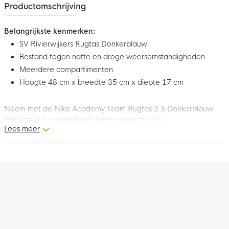
Productomschrijving
Belangrijkste kenmerken:
SV Rivierwijkers Rugtas Donkerblauw
Bestand tegen natte en droge weersomstandigheden
Meerdere compartimenten
Hoogte 48 cm x breedte 35 cm x diepte 17 cm
Neem met de Nike Academy Team Rugtas 2.3 Donkerblauw
Wit simpel je voetbalspullen mee naar de club.
Lees meer
De rugzak heeft een duurzaam ontwerp dat is gebouwd om
bestand te zijn tegen natte en droge omstandigheden.
Meerdere compartimenten helpen je om je voetbalspullen veilig
op het veld te krijgen.
Het grote hoofdcompartiment kan je gemakkelijk afsluiten met
twee ritsen. Aan de zijkant van de rugtas zit een gaasvak voor
opslag van eventueel waterflessen.
De gebogen schouderbanden en achterpaneel zijn opgevuld
zodat je de tas comfortabel kan dragen.