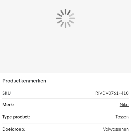
De Achterzak heeft een vilten binnenkant voor opslag van
telefoons of sleutels.
De afmetingen van de voetbaltas zijn: hoogte 48 cm x breedte
35 cm x diepte 17 cm.
Productkenmerken
SKU
RIVDV0761-410
Meer
Nike
informatie
Tassen
Volwassenen