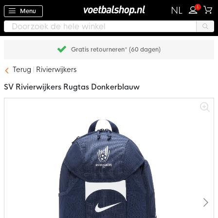
1
NL
Menu
Gratis retourneren* (60 dagen)
Terug
Rivierwijkers
SV Rivierwijkers Rugtas Donkerblauw
Ga
naar
het
einde
van
de
afbeeldingen-
gallerij