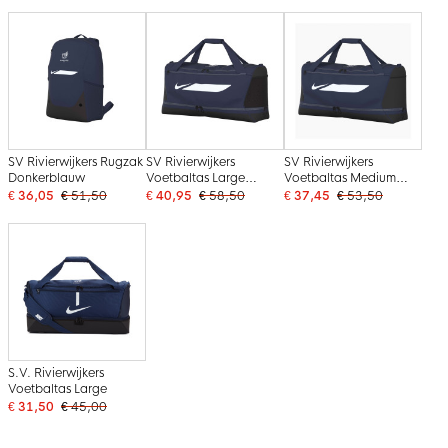
SV Rivierwijkers Rugzak
SV Rivierwijkers
SV Rivierwijkers
Donkerblauw
Voetbaltas Large
Voetbaltas Medium
Donkerblauw
Donkerblauw
€ 36,05
€ 51,50
€ 40,95
€ 58,50
€ 37,45
€ 53,50
S.V. Rivierwijkers
Voetbaltas Large
€ 31,50
€ 45,00