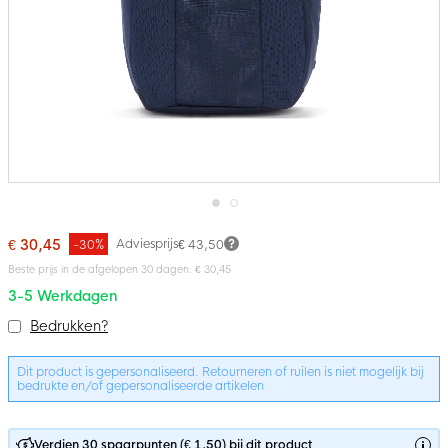
Ga
naar
€ 30,45
Adviesprijs
-30%
€ 43,50
het
Beste prijs in de afgelopen 30 dagen: € 30,45
begin
van
3-5 Werkdagen
de
Bundelopties
afbeeldingen-
Bedrukken?
gallerij
Dit product is gepersonaliseerd. Retourneren of ruilen is niet mogelijk bij
bedrukte en/of gepersonaliseerde artikelen
Verdien 30 spaarpunten (€ 1,50) bij dit product