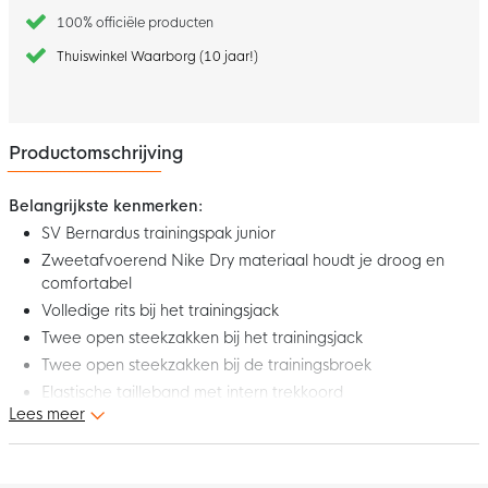
100% officiële producten
Thuiswinkel Waarborg (10 jaar!)
Productomschrijving
Belangrijkste kenmerken:
SV Bernardus trainingspak junior
Zweetafvoerend Nike Dry materiaal houdt je droog en
comfortabel
Volledige rits bij het trainingsjack
Twee open steekzakken bij het trainingsjack
Twee open steekzakken bij de trainingsbroek
Elastische tailleband met intern trekkoord
Lees meer
Materiaal: 100% polyester
In dit comfortabele SV Bernardus trainingspak junior loop je