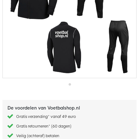
Ga
naar
het
begin
De voordelen van Voetbalshop.nl
van
de
Gratis verzending* vanaf 49 euro
afbeeldingen-
gallerij
Gratis retourneren* (60 dagen)
Veilig (achteraf) betalen