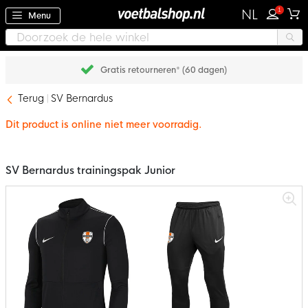
1
NL
Menu
Gratis retourneren* (60 dagen)
Terug
SV Bernardus
Dit product is online niet meer voorradig.
SV Bernardus trainingspak Junior
Ga
naar
het
einde
van
de
afbeeldingen-
gallerij