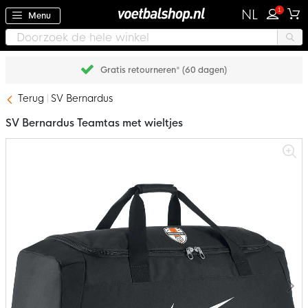
1
NL
Menu
Gratis retourneren* (60 dagen)
Terug
SV Bernardus
SV Bernardus Teamtas met wieltjes
Ga
naar
het
einde
van
de
afbeeldingen-
gallerij