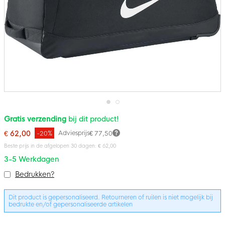
Ga
Gratis verzending
bij dit product!
naar
het
€ 62,00
Adviesprijs
-20%
€ 77,50
begin
van
Beste prijs in de afgelopen 30 dagen: € 62,00
de
3-5 Werkdagen
afbeeldingen-
gallerij
Bundelopties
Bedrukken?
Dit product is gepersonaliseerd. Retourneren of ruilen is niet mogelijk bij
bedrukte en/of gepersonaliseerde artikelen