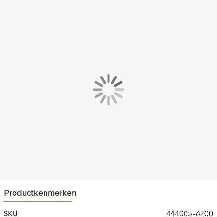
De Stanno Stadium Crew voetbalsokken zijn anatomisch
gevormd en hebben een naadloos design, waardoor jij altijd
geniet van het beste draagcomfort.
Kenmerken
De Stanno voetbalsokken zijn voorzien van een antibacteriële
zool en hebben een links-rechts indicatie.
Materiaal
Deze voetbalsokken bestaan uit 50% gerecycled polyester,
23% polyamide, 23% polypropyleen en 4% elastaan. Door het
elastische materiaal in de stof zijn de sokken rekbaar.
Daarnaast is het materiaal voorzien van vochtregulering, zodat
jij droog blijft tijdens inspanningen.
Productkenmerken
SKU
444005-6200