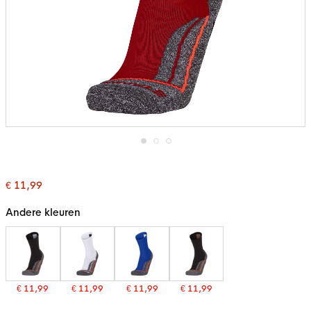
Ga
naar
het
€ 11,99
begin
van
de
Andere kleuren
afbeeldingen-
gallerij
€ 11,99
€ 11,99
€ 11,99
€ 11,99