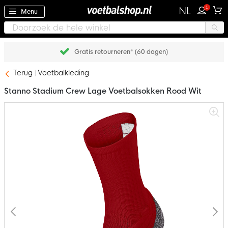
1
NL
Menu
Gratis retourneren* (60 dagen)
Terug
Voetbalkleding
Stanno Stadium Crew Lage Voetbalsokken Rood Wit
Ga
naar
het
einde
van
de
afbeeldingen-
gallerij