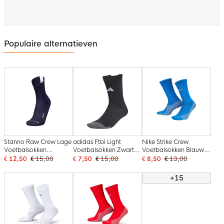
Populaire alternatieven
Stanno Raw Crew Lage
adidas Ftbl Light
Nike Strike Crew
Voetbalsokken
Voetbalsokken Zwart
Voetbalsokken Blauw
Donkerblauw
Wit
Wit
€ 12,50
€ 15,00
€ 7,50
€ 15,00
€ 8,50
€ 13,00
+15