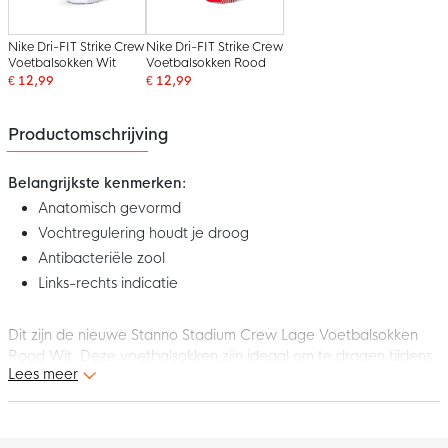
Nike Dri-FIT Strike Crew
Nike Dri-FIT Strike Crew
Voetbalsokken Wit
Voetbalsokken Rood
€ 12,99
€ 12,99
Productomschrijving
Belangrijkste kenmerken:
Anatomisch gevormd
Vochtregulering houdt je droog
Antibacteriële zool
Links-rechts indicatie
Dit zijn de nieuwe Stanno Stadium Crew Lage Voetbalsokken
Rood Wit. Deze voetbalsokken zijn ideaal om te dragen tijdens
Lees meer
het trainen. Haal het maximale uit jezelf met deze Stanno
Stadium Crew voetbalsokken!
Pasvorm