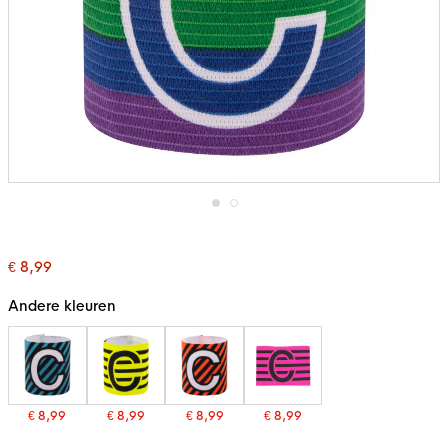
Ga
naar
het
€ 8,99
begin
van
de
Andere kleuren
afbeeldingen-
gallerij
€ 8,99
€ 8,99
€ 8,99
€ 8,99