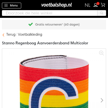
1
NL
Menu
Gratis retourneren* (60 dagen)
Terug
Voetbalkleding
Stanno Regenboog Aanvoerdersband Multicolor
Ga
naar
het
einde
van
de
afbeeldingen-
gallerij