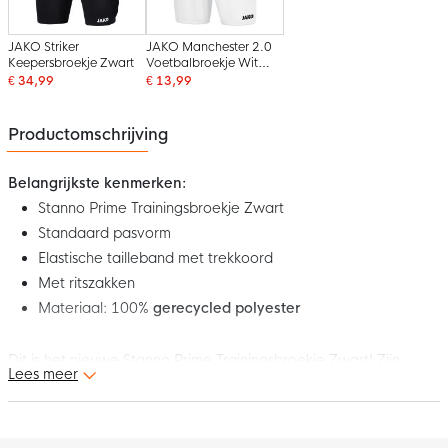
JAKO Striker
JAKO Manchester 2.0
Keepersbroekje Zwart
Voetbalbroekje Wit
Zwart
€ 34,99
€ 13,99
Productomschrijving
Belangrijkste kenmerken:
Stanno Prime Trainingsbroekje Zwart
Standaard pasvorm
Elastische tailleband met trekkoord
Met ritszakken
Materiaal: 100%
gerecycled polyester
Dit is het nieuwe Stanno Prime Trainingsbroekje Zwart! Zijn
Lees meer
praktisch comfort wordt gelinkt aan een modern design. Draag
nu het Stanno Prime Trainingsbroekje en haal het maximum uit
jezelf!