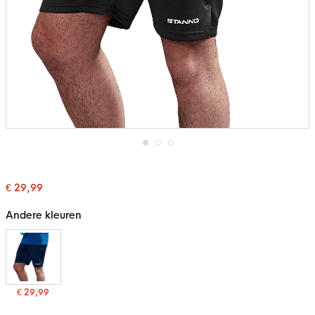
Ga
naar
het
€ 29,99
begin
van
de
Andere kleuren
afbeeldingen-
gallerij
€ 29,99