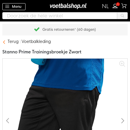
1
NL
Menu
Gratis retourneren* (60 dagen)
Terug
Voetbalkleding
Stanno Prime Trainingsbroekje Zwart
Ga
naar
het
einde
van
de
afbeeldingen-
gallerij