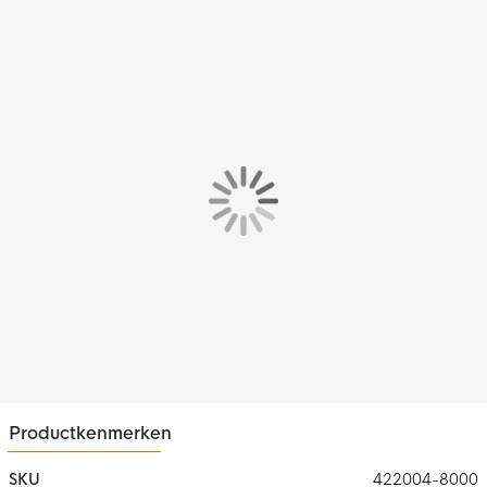
Pasvorm
Het Stanno Prime Trainingsbroekje heeft een standaard
pasvorm wat zorgt voor een optimaal draagcomfort. Je kunt de
pasvorm van het broekje zelf naar wens aanpassen met behulp
van de elastische tailleband met intern trekkoord. Hierdoor
geniet je steeds van het beste draagcomfort.
Materiaal
Het Stanno Prime Trainingsbroekje is gemaakt van
gerecycled
100% polyester.
Opties
Door de steekzakken met SBS-ritsen neem jij tijdens het sporten
eenvoudig je waardevolle spullen mee.
Productkenmerken
SKU
422004-8000