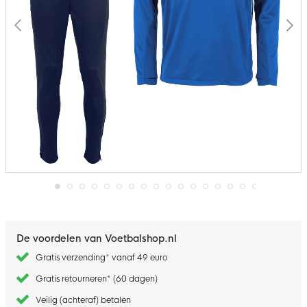
Ga
naar
het
begin
De voordelen van Voetbalshop.nl
van
de
Gratis verzending* vanaf 49 euro
afbeeldingen-
gallerij
Gratis retourneren* (60 dagen)
Veilig (achteraf) betalen