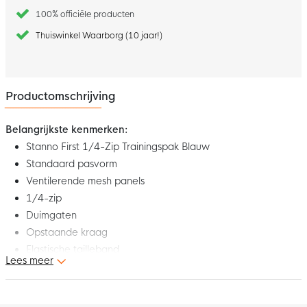
100% officiële producten
Thuiswinkel Waarborg (10 jaar!)
Productomschrijving
Belangrijkste kenmerken:
Stanno First 1/4-Zip Trainingspak Blauw
Standaard pasvorm
Ventilerende mesh panels
1/4-zip
Duimgaten
Opstaande kraag
Elastische tailleband
Lees meer
Ritszakken
Enkelritsen
Materiaal: 100% gerecycled polyester