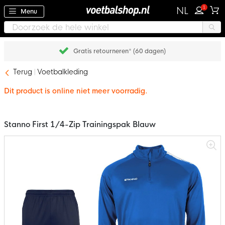
1
NL
Menu
Gratis retourneren* (60 dagen)
Terug
Voetbalkleding
Dit product is online niet meer voorradig.
Stanno First 1/4-Zip Trainingspak Blauw
Ga
naar
het
einde
van
de
afbeeldingen-
gallerij