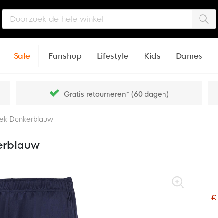
Zo
Sale
Fanshop
Lifestyle
Kids
Dames
Gratis retourneren* (60 dagen)
roek Donkerblauw
kerblauw
€