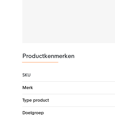
stof zorgt voor ultiem draagcomfort.
Productkenmerken
SKU
Meer
Merk
informatie
Type product
Doelgroep