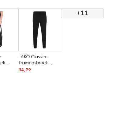
Donkerblauw
+11
r
JAKO Classico
oek
Trainingsbroek
Zwart
34,99