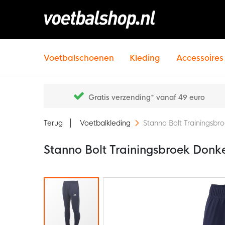
Voetbalschoenen
Kleding
Accessoires
Gratis verzending* vanaf 49 euro
Terug
Voetbalkleding
Stanno Bolt Trainingsb
Stanno Bolt Trainingsbroek Don
Ga
naar
het
einde
van
de