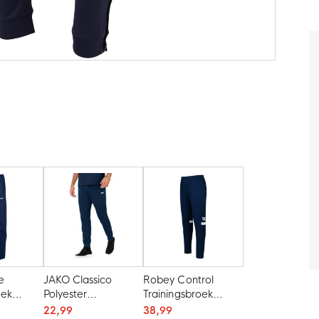
e
JAKO Classico
Robey Control
oek
Polyester
Trainingsbroek
uw
Trainingsbroek
Donkerblauw
22,99
38,99