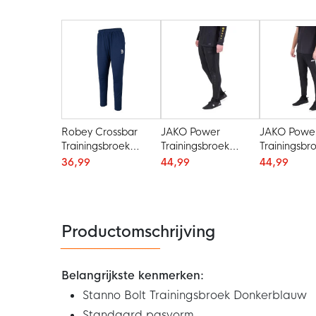
Robey Crossbar
JAKO Power
JAKO Powe
Trainingsbroek
Trainingsbroek
Trainingsbr
Donkerblauw
Zwart
Zwart Wit
36,99
44,99
44,99
Productomschrijving
Belangrijkste kenmerken:
Stanno Bolt Trainingsbroek Donkerblauw
Standaard pasvorm