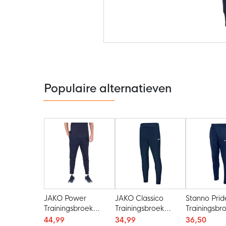
Ga
naar
het
begin
van
de
Populaire alternatieven
afbeeldingen-
gallerij
JAKO Power
JAKO Classico
Stanno Prid
Trainingsbroek
Trainingsbroek
Trainingsbr
Donkerblauw
Donkerblauw
Donkerbla
44,99
34,99
36,50