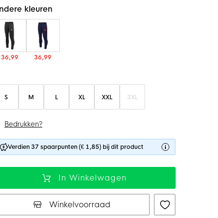
ndere kleuren
36,99
36,99
S
M
L
XL
XXL
3XL
Bedrukken?
Verdien 37 spaarpunten (€ 1,85) bij dit product
In Winkelwagen
Winkelvoorraad