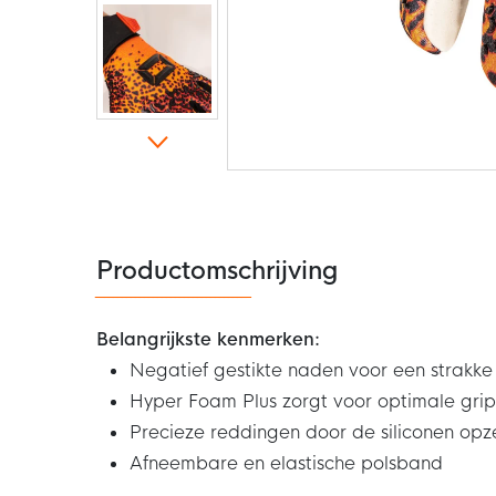
Ga
naar
het
begin
van
de
Productomschrijving
afbeeldingen-
gallerij
Belangrijkste kenmerken:
Negatief gestikte naden voor een strakk
Hyper Foam Plus zorgt voor optimale grip
Precieze reddingen door de siliconen opz
Afneembare en elastische polsband