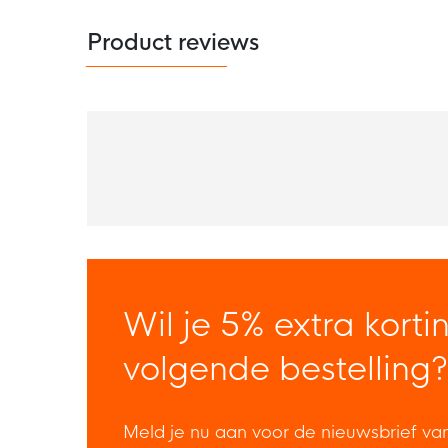
Product reviews
Wil je 5% extra korti
volgende bestelling?
Meld je nu aan voor de nieuwsbrief va