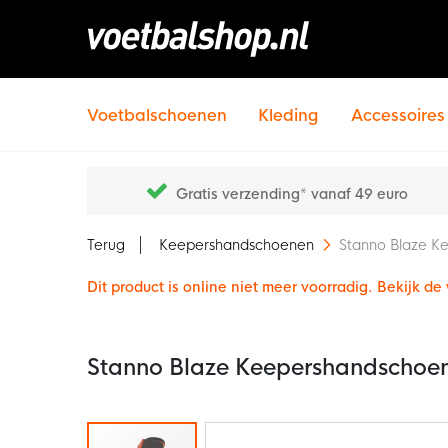
Voetbalschoenen
Kleding
Accessoires
Gratis verzending* vanaf 49 euro
Terug
Keepershandschoenen
Stanno Blaze K
Dit product is online niet meer voorradig. Bekijk d
Stanno Blaze Keepershandschoen
Ga
naar