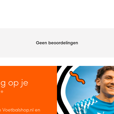
Geen beoordelingen
ng op je
*
n Voetbalshop.nl en