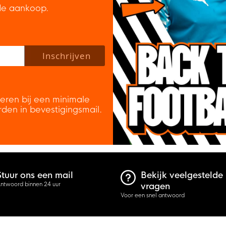
de aankoop.
 policy to subscribe to our newsletter.
Inschrijven
veren bij een minimale
rden in bevestigingsmail.
Stuur ons een mail
Bekijk veelgestelde
ntwoord binnen 24 uur
vragen
Voor een snel antwoord