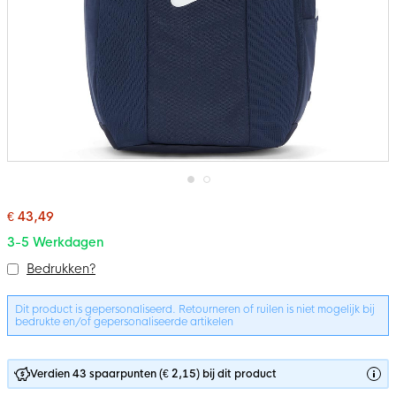
Ga
naar
€ 43,49
het
3-5 Werkdagen
begin
van
Bundelopties
Bedrukken?
de
afbeeldingen-
gallerij
Dit product is gepersonaliseerd. Retourneren of ruilen is niet mogelijk bij
bedrukte en/of gepersonaliseerde artikelen
Verdien 43 spaarpunten (€ 2,15) bij dit product