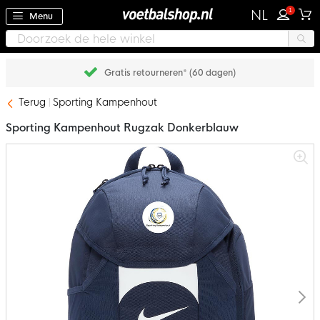
1
NL
Menu
Gratis retourneren* (60 dagen)
Terug
Sporting Kampenhout
Sporting Kampenhout Rugzak Donkerblauw
Ga
naar
het
einde
van
de
afbeeldingen-
gallerij