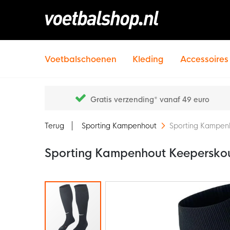
Voetbalschoenen
Kleding
Accessoires
Gratis verzending* vanaf 49 euro
Terug
Sporting Kampenhout
Sporting Kampen
Sporting Kampenhout Keepersko
Ga
naar
het
einde
van
de