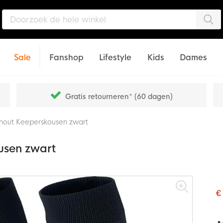
Zo
Sale
Fanshop
Lifestyle
Kids
Dames
Gratis retourneren* (60 dagen)
hout Keeperskousen zwart
usen zwart
€