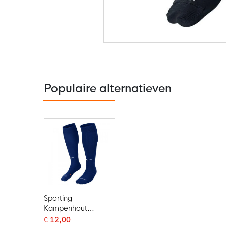
Ga
naar
het
begin
van
de
Populaire alternatieven
afbeeldingen-
gallerij
Sporting
Kampenhout
Trainingskousen
€ 12,00