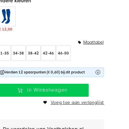
ndere kleuren
€ 12,00
undelopties
Maattabel
31-35
34-38
38-42
42-46
46-50
Verdien 12 spaarpunten (€ 0,60) bij dit product
In Winkelwagen
Voeg toe aan verlanglijst