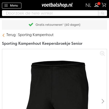
1
NL
Menu
Gratis retourneren* (60 dagen)
Terug
Sporting Kampenhout
Sporting Kampenhout Keepersbroekje Senior
Ga
naar
het
einde
van
de
afbeeldingen-
gallerij