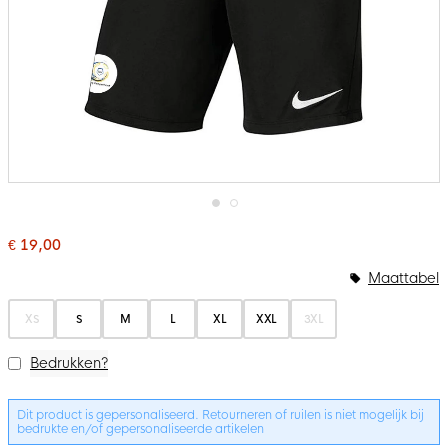
Ga
naar
€ 19,00
het
Bundelopties
begin
Maattabel
van
de
afbeeldingen-
XS
S
M
L
XL
XXL
3XL
gallerij
Bedrukken?
Dit product is gepersonaliseerd. Retourneren of ruilen is niet mogelijk bij
bedrukte en/of gepersonaliseerde artikelen