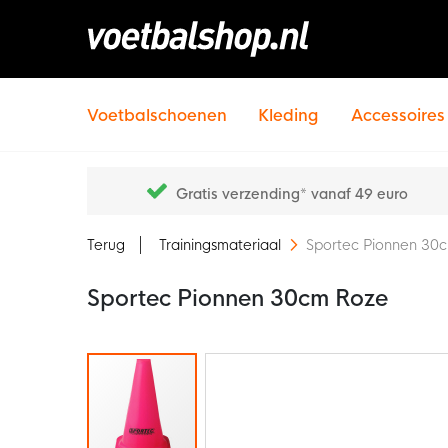
Voetbalschoenen
Kleding
Accessoires
Gratis verzending* vanaf 49 euro
Terug
Trainingsmateriaal
Sportec Pionnen 30
Sportec Pionnen 30cm Roze
Ga
naar
het
einde
van
de