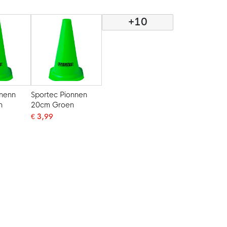
+10
onenn
Sportec Pionnen
n
20cm Groen
€ 3,99