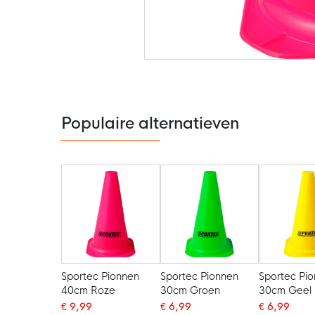
Ga
naar
het
begin
van
de
Populaire alternatieven
afbeeldingen-
gallerij
Sportec Pionnen
Sportec Pionnen
Sportec Pi
40cm Roze
30cm Groen
30cm Geel
€ 9,99
€ 6,99
€ 6,99