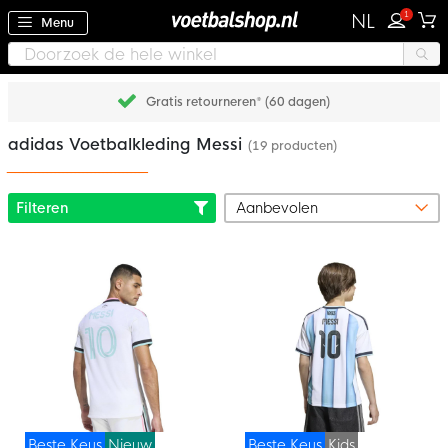
1
NL
Menu
Gratis retourneren* (60 dagen)
adidas Voetbalkleding Messi
(19 producten)
Filteren
Beste Keus
Nieuw
Beste Keus
Kids