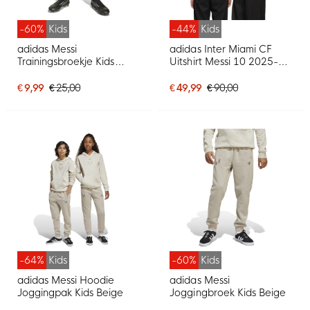
-60%
Kids
-44%
Kids
adidas Messi
adidas Inter Miami CF
Trainingsbroekje Kids
Uitshirt Messi 10 2025-
Zwart Rood
2026 Kids
€ 9,99
€ 25,00
€ 49,99
€ 90,00
-64%
Kids
-60%
Kids
adidas Messi Hoodie
adidas Messi
Joggingpak Kids Beige
Joggingbroek Kids Beige