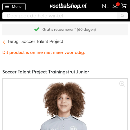
1
NL
Menu
Gratis retourneren* (60 dagen)
Terug
Soccer Talent Project
Dit product is online niet meer voorradig.
Soccer Talent Project Trainingstrui Junior
Ga
naar
het
einde
van
de
afbeeldingen-
gallerij