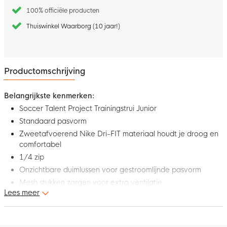
100% officiële producten
Thuiswinkel Waarborg (10 jaar!)
Productomschrijving
Belangrijkste kenmerken:
Soccer Talent Project Trainingstrui Junior
Standaard pasvorm
Zweetafvoerend Nike Dri-FIT materiaal houdt je droog en
comfortabel
1/4 zip
Onzichtbare duimlussen voor gestroomlijnde pasvorm
Mesh stukken zorgen voor extra ventilatie
Lees meer
Materiaal: 100% polyester
Dit is de nieuwe Soccer Talent Project Trainingstrui voor junioren