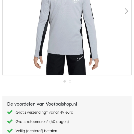
Ga
naar
het
begin
De voordelen van Voetbalshop.nl
van
de
Gratis verzending* vanaf 49 euro
afbeeldingen-
gallerij
Gratis retourneren* (60 dagen)
Veilig (achteraf) betalen