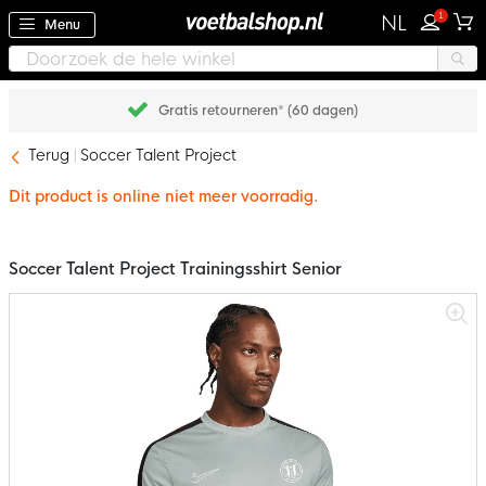
1
NL
Menu
Gratis retourneren* (60 dagen)
Terug
Soccer Talent Project
Dit product is online niet meer voorradig.
Soccer Talent Project Trainingsshirt Senior
Ga
naar
het
einde
van
de
afbeeldingen-
gallerij