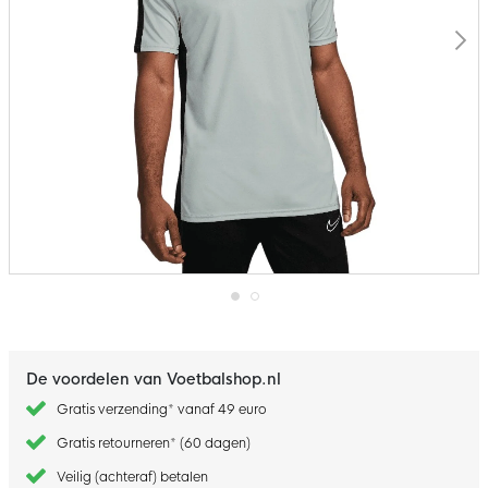
Ga
naar
het
begin
De voordelen van Voetbalshop.nl
van
de
Gratis verzending* vanaf 49 euro
afbeeldingen-
gallerij
Gratis retourneren* (60 dagen)
Veilig (achteraf) betalen