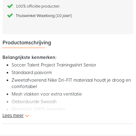
100% officiële producten
Thuiswinkel Waarborg (10 jaar!)
Productomschrijving
Belangrijkste kenmerken:
Soccer Talent Project Trainingsshirt Senior
Standaard pasvorm
Zweetafvoerend Nike Dri-FIT materiaal houdt je droog en
comfortabel
Mesh vlakken voor extra ventilatie
Geborduurde Swoosh
Materiaal: 100% polyester
Lees meer
Dit is het nieuwe Soccer Talent Project Trainingsshirt Senior uit
de Academy 23 teamwear collectie van Nike. Met dit