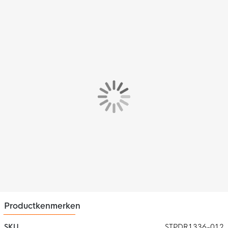
comfortabele Nike Academy trainingsshirt ben je goed uitgerust
om alles uit je training te halen. Het trainingsshirt zorgt voor
mobiliteit om vol in de aanval te gaan. Toon nu het beste van
jezelf met dit gave Nike trainingsshirt!
Pasvorm
Het Nike trainingsshirt heeft een standaard pasvorm. Zo geniet
jij steeds van een optimaal draagcomfort.
Materiaal
Het Nike shirt is gemaakt van 100% polyester. Dit materiaal is
voorzien van de Nike Dri-FIT technologie, wat ervoor zorgt dat
zweet onmiddellijk wordt afgevoerd. Hierdoor blijf je droog en
comfortabel tijdens het trainen.
Productkenmerken
SKU
STPDR1336-012