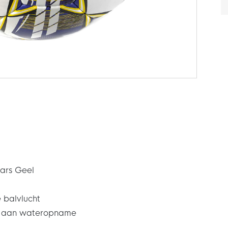
ars Geel
 balvlucht
m aan wateropname