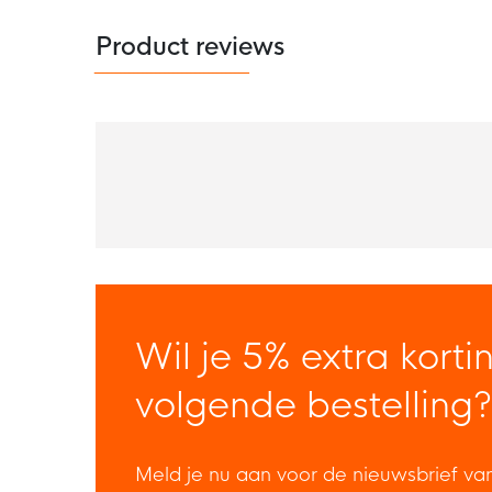
Product reviews
Wil je 5% extra korti
volgende bestelling?
Meld je nu aan voor de nieuwsbrief va