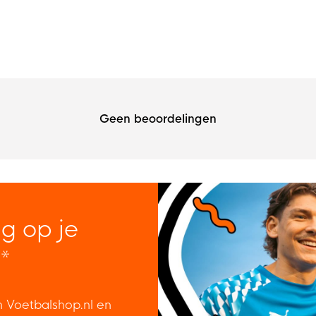
Geen beoordelingen
ng op je
*
n Voetbalshop.nl en