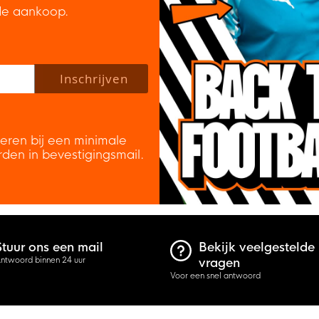
de aankoop.
 policy to subscribe to our newsletter.
Inschrijven
veren bij een minimale
rden in bevestigingsmail.
Stuur ons een mail
Bekijk veelgestelde
ntwoord binnen 24 uur
vragen
Voor een snel antwoord