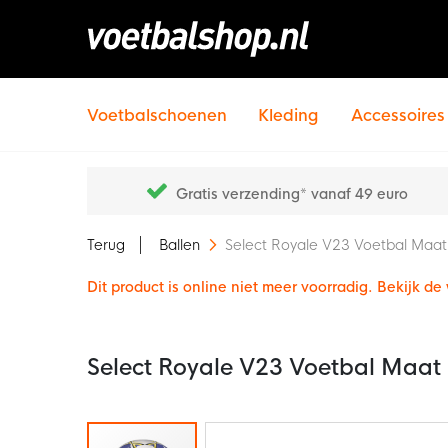
Voetbalschoenen
Kleding
Accessoires
Gratis verzending* vanaf 49 euro
Terug
Ballen
Select Royale V23 Voetbal Maat
Dit product is online niet meer voorradig. Bekijk d
Select Royale V23 Voetbal Maat 
Ga
naar