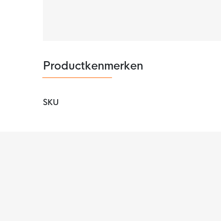
Materiaal
De bal is gemaakt van hoogwaardig PU synthe
Productkenmerken
SKU