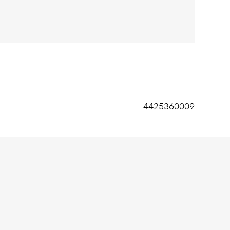
tisch leder wat zorgt voor een zachte touch.
4425360009