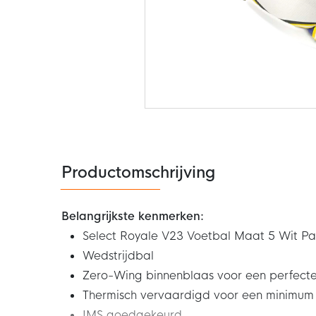
Ga
naar
het
begin
van
de
Productomschrijving
afbeeldingen-
gallerij
Belangrijkste kenmerken:
Select Royale V23 Voetbal Maat 5 Wit Pa
Wedstrijdbal
Zero-Wing binnenblaas voor een perfecte
Thermisch vervaardigd voor een minimu
IMS goedgekeurd