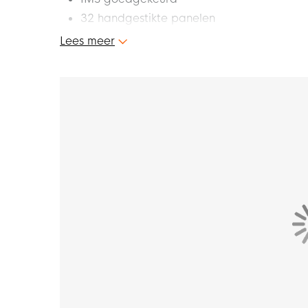
32 handgestikte panelen
Materiaal: PU synthetisch leer
Lees meer
Geschikt voor op natuurgrasvelden
Dit is de nieuwe Select Royale voetbal. Dez
Dit betekent dat deze Select bal kan gebruik
Select Royale voetbal en laat zien wie de best
Zero Wing binnenblaas behoudt ideale vorm
De Zero-Wing binnenblaas geeft de bal een 
goed stuitert. Dit is erg handig voor een vlot, 
Perfecte balvlucht
De Select voetbal is voorzien van 32 handge
perfecte balvlucht zodat je passing, schiete
teamgenoten.