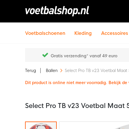
Voetbalschoenen
Kleding
Accessoires
Gratis verzending* vanaf 49 euro
Terug
Ballen
Select Pro TB v23 Voetbal Maat
Dit product is online niet meer voorradig. Bekijk d
Select Pro TB v23 Voetbal Maat
Ga
naar