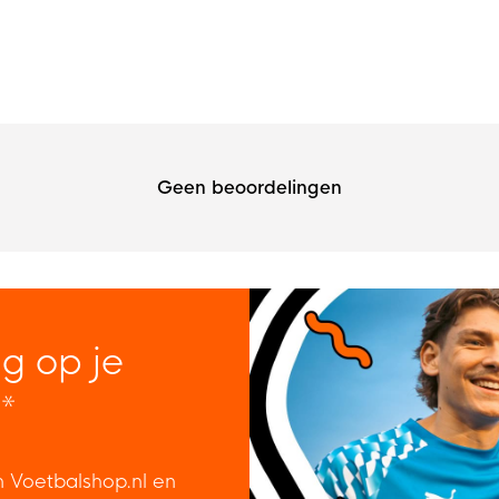
Geen beoordelingen
ng op je
*
n Voetbalshop.nl en