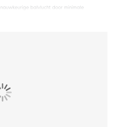
auwkeurige balvlucht door minimale
nde Zero-Wing binnenblaas voor een levendige
 Deze hoogwaardige Select bal antwoordt
tbal. Het zachte materiaal, de waterafstotende
ng binnenblaas stimuleert jouw spel en dat van
 je team naar nieuwe successen met deze