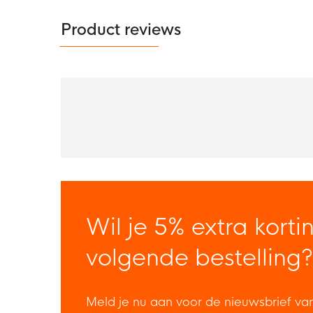
Product reviews
Wil je 5% extra korti
volgende bestelling?
Meld je nu aan voor de nieuwsbrief va