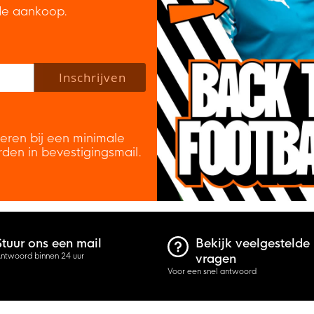
de aankoop.
 policy to subscribe to our newsletter.
Inschrijven
veren bij een minimale
rden in bevestigingsmail.
Stuur ons een mail
Bekijk veelgestelde
ntwoord binnen 24 uur
vragen
Voor een snel antwoord