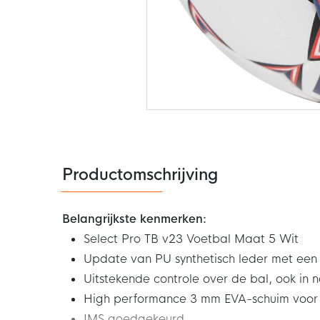
Ga
naar
het
begin
van
de
Productomschrijving
afbeeldingen-
gallerij
Belangrijkste kenmerken:
Select Pro TB v23 Voetbal Maat 5 Wit
Update van PU synthetisch leder met een
Uitstekende controle over de bal, ook in
High performance 3 mm EVA-schuim voor 
IMS goedgekeurd