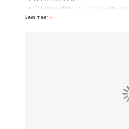
32 thermogebonden panelen bevorderen n
waterabsorptie
Lees meer
Nieuwe soort ondervoering en vrijhange
bounce en optimale balvorm
Dit is de nieuwe Select Pro TB v23 voetbal.
volledig aan de normen van het moderne voe
panelen, de precieze balvlucht en de Zero-Wi
je team. Haal nu het beste uit jezelf en leid
fantastische Select Pro TB v23 voetbal!