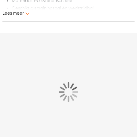
Materiaal: PU synthetisch leer
Geschikt als trainingsbal én wedstrijdbal
Lees meer
Geschikt voor natuurgrasvelden
Dit is de nieuwe Select Numero 10 v23 voetbal. Deze
kwalitatief uitstekende bal wordt gebruikt als wedstrijdbal. Leid
je team naar de volgende successen met deze Select Numero
10 v23 voetbal!
Vorm
De Select Numero 10 bal is voorzien van een Zero-Wing
binnenblaas die de vorm van de bal mooi rond houdt en een
goed stuitert. Dankzij 32 handgestikte panelen is de balvlucht
perfect. Zo krijg je een beter balgevoel en ben je nog preciezer
in je passing, dribbelen en schieten.
Materiaal
De Select Numero 10 bal is gemaakt van hoogwaardig PU
synthetisch leder met een 2 mm schuimconstructie wat zorgt
voor een zachte touch.