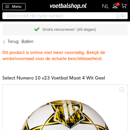
1
NL
Menu
Gratis retourneren* (60 dagen)
Terug
Ballen
Dit product is online niet meer voorradig. Bekijk de
winkelvoorraad voor de actuele beschikbaarheid.
Select Numero 10 v23 Voetbal Maat 4 Wit Geel
Ga
naar
het
einde
van
de
afbeeldingen-
gallerij